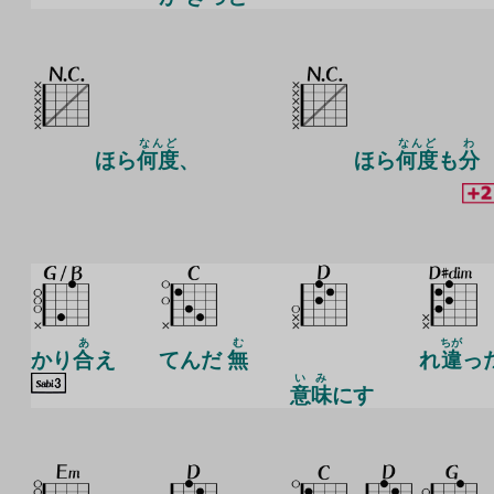
なんど
なんど
わ
ほら
何度
、
ほら
何度
も
分
あ
む
ちが
かり
合
え
てんだ
無
れ
違
っ
い
み
意
味
にす