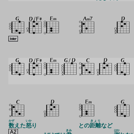
かぞ
いか
きょり
数
えた
怒
り
との
距離
など
きみ
はか