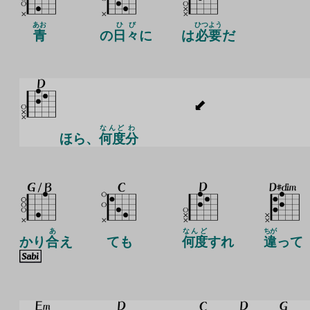
あお
ひび
ひつよう
青
の
日々
に
は
必要
だ
なんど
わ
ほら、
何度
分
あ
なんど
ちが
かり
合
え
ても
何度
すれ
違
って