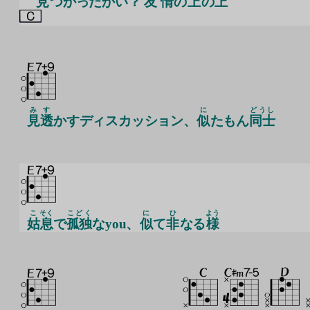
見
つかったかい？
友情
の
上
の
上
み
す
に
どうし
見
透
かすディスカッション、
似
たもん
同士
こ
そく
こどく
に
ひ
よう
姑
息
で
孤独
なyou、
似
て
非
なる
様