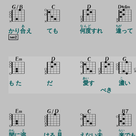
あ
なんど
ちが
かり
合
え
ても
何度
すれ
違
って
あい
こ
も た
だ
愛
す
濃
い
べき
かん
と
み
み
らい
間
に
溶
ける
見
えない
未
来
でも