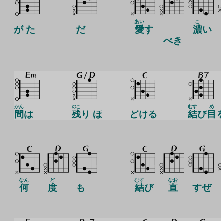
あい
こ
が た
だ
愛
す
濃
い
べき
かん
のこ
むす
め
間
は
残
り ほ
どける
結
び
目
なん
ど
むす
なお
何
度
も
結
び
直
すぜ