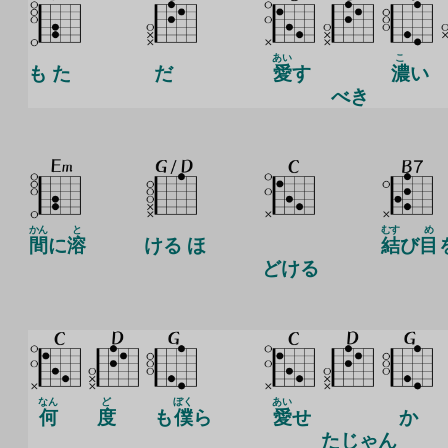
あい
こ
も た
だ
愛
す
濃
い
べき
かん
と
むす
め
間
に
溶
ける ほ
結
び
目
どける
なん
ど
ぼく
あい
何
度
も
僕
ら
愛
せ
か
たじゃん