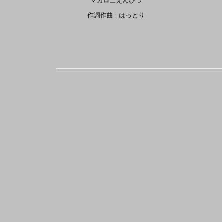
マカロニえんぴつ
作詞作曲 : はっとり