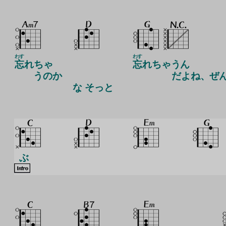
わす
わす
忘
れちゃ
忘
れちゃうん
うのか
だよね、ぜ
な そっと
ぶ