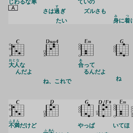
じわるな
寒
ていの
す
さは
過
ぎ
ズルさも
み
つ
たい
身
に
着
おとな
あ
大人
な
合
って
んだよ
るんだよ
ね
ね
、これで
ふまん
不満
だけど
やっぱ
いてほ
ふ
あん