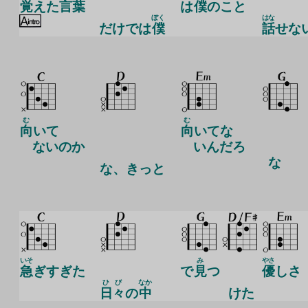
覚
えた
言葉
は
僕
のこと
ぼく
はな
だけでは
僕
話
せな
む
む
向
いて
向
いてな
ないのか
いんだろ
な
な
、きっと
いそ
み
やさ
急
ぎすぎた
で
見
つ
優
しさ
ひび
なか
日々
の
中
け
た