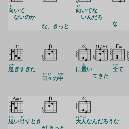
む
む
向
いて
向
いてな
ないのか
いんだろ
な
な
、きっと
いそ
お
すべ
急
ぎすぎた
に
置
い
全
て
ひび
なか
てきた
日々
の
中
おも
だ
おとな
思
い
出
すとき
大人
なんだろうな
が きっと