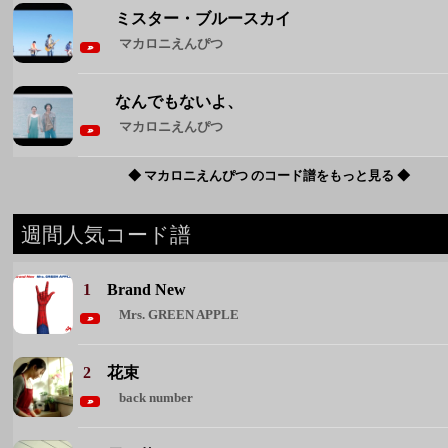
◆ マカロニえんぴつ のコード譜をもっと見る ◆
週間人気コード譜
1
Brand New
Mrs. GREEN APPLE
2
花束
back number
3
雪月花
ヤングスキニー
4
君が眩しいから僕は星が見えない
SIX LOUNGE