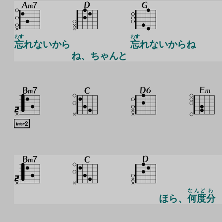
わす
わす
忘
れないから
忘
れないからね
ね、ちゃんと
なんど
わ
ほら、
何度
分