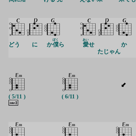
ぼく
あい
どう
に
か
僕
ら
愛
せ
か
たじゃん
( 5/11 )
( 6/11 )