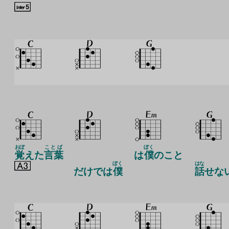
おぼ
ことば
ぼく
覚
えた
言葉
は
僕
のこと
ぼく
はな
だけでは
僕
話
せな