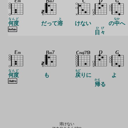
なんど
と
なか
何度
だって
溶
けない
の
中
へ
ひび
日々
なんど
もど
何度
も
戻
りに
よ
かえ
帰
る
溶けない