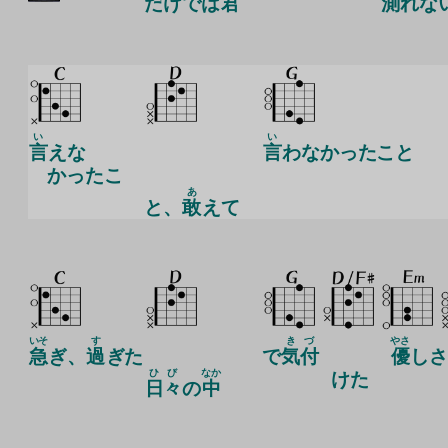
だけでは
君
測
れな
い
い
言
えな
言
わなかったこと
かったこ
あ
と、
敢
えて
いそ
す
きづ
やさ
急
ぎ、
過
ぎた
で
気付
優
しさ
ひび
なか
けた
日々
の
中