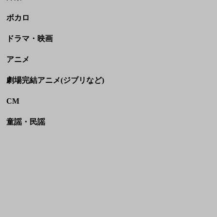
劇場完結アニメ(ジブリなど)
CM
童謡・民謡