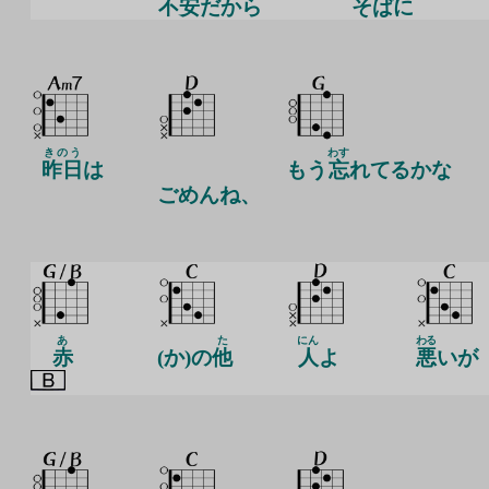
不
安
だから
そ
ばに
きのう
わす
昨日
は
もう
忘
れてるかな
ごめんね、
あ
た
にん
わる
赤
(か)の
他
人
よ
悪
いが