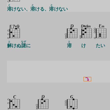
と
と
と
溶
けない、
溶
ける、
溶
けない
と
なぞ
と
解
けぬ
謎
に
溶
け
たい