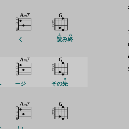
よ
お
く
読
み
終
さ
ペ
ージ
その
先
な
い