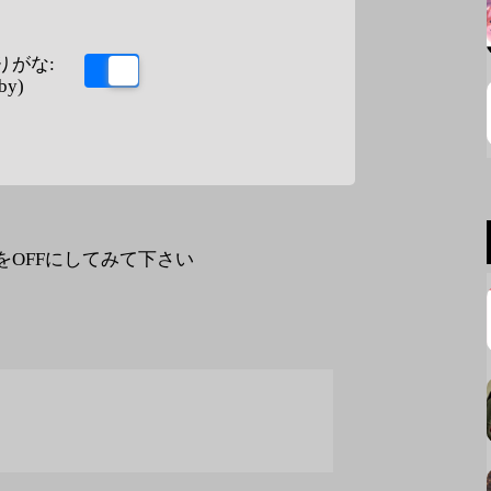
りがな:
by)
なをOFFにしてみて下さい