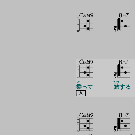
の
たび
乗
って
旅
する