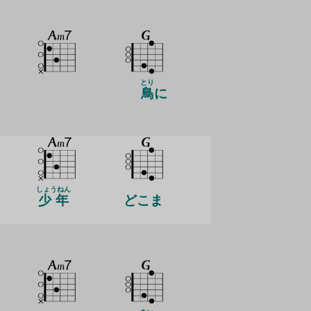
とり
鳥
に
しょうねん
少年
どこま