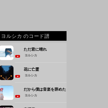
ヨルシカ のコード譜
ただ君に晴れ
ヨルシカ
花に亡霊
ヨルシカ
だから僕は音楽を辞めた
ヨルシカ