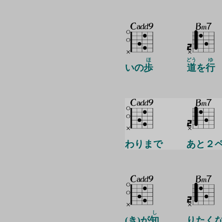
ほ
どう
ゆ
いの
歩
道
を
行
わりまで
あと２
し
(き)が
知
りたく