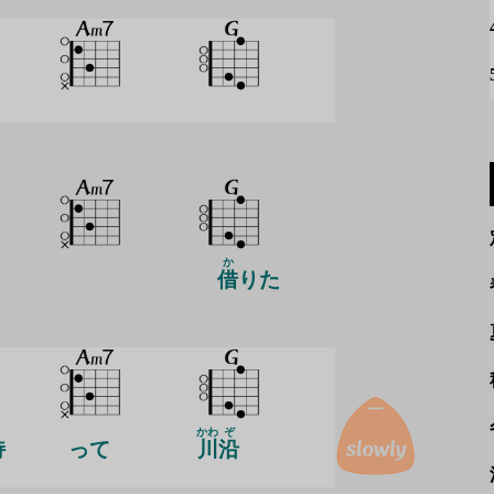
か
借
りた
も
かわ
ぞ
持
って
川
沿