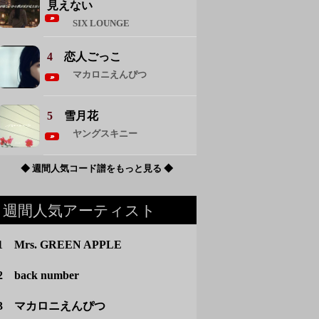
見えない
SIX LOUNGE
4
恋人ごっこ
マカロニえんぴつ
5
雪月花
ヤングスキニー
◆ 週間人気コード譜をもっと見る ◆
週間人気アーティスト
1 Mrs. GREEN APPLE
2 back number
3 マカロニえんぴつ