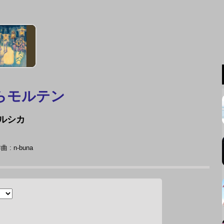
らモルテン
ルシカ
 : n-buna