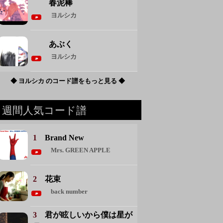
春泥棒
ヨルシカ
あぶく
ヨルシカ
◆ ヨルシカ のコード譜をもっと見る ◆
週間人気コード譜
1
Brand New
Mrs. GREEN APPLE
2
花束
back number
3
君が眩しいから僕は星が