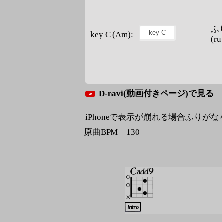
ふ
key C (Am):
(ru
D-navi(動画付きページ)で見る
iPhoneで表示が崩れる場合ふりが
原曲BPM 130