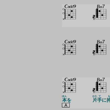
ほん
かた
て
本
を
片
手
に