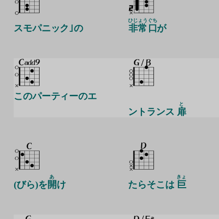
ひじょう
ぐち
スモパニック｣の
非常
口
が
このパーティーのエ
と
ントランス
扉
あ
きょ
(びら)を
開
け
たらそこは
巨