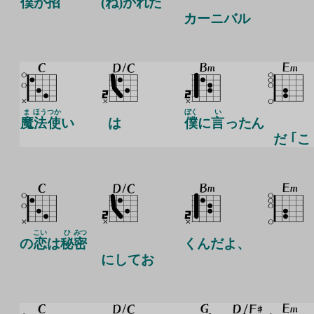
僕
が
招
(ね)かれた
カーニバル
ま
ほう
つか
ぼく
い
魔
法
使
い
は
僕
に
言
ったん
だ ｢こ
こい
ひ
みつ
の
恋
は
秘
密
くんだよ、
にしてお