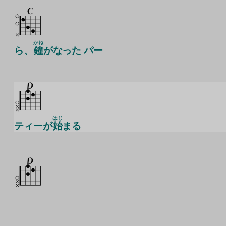
かね
ら、
鐘
がなった パー
はじ
ティーが
始
まる