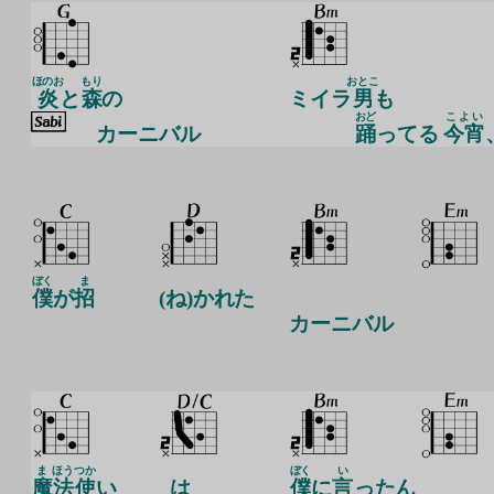
ほのお
もり
おとこ
炎
と
森
の
ミイラ
男
も
おど
こよい
カ
ーニバル
踊
ってる
今宵
ぼく
ま
僕
が
招
(ね)かれた
カーニバル
ま
ほう
つか
ぼく
い
魔
法
使
い
は
僕
に
言
ったん