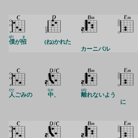
ぼく
ま
僕
が
招
(ね)かれた
カーニバル
ひと
なか
はな
人
ごみの
中
、
離
れないよう
に