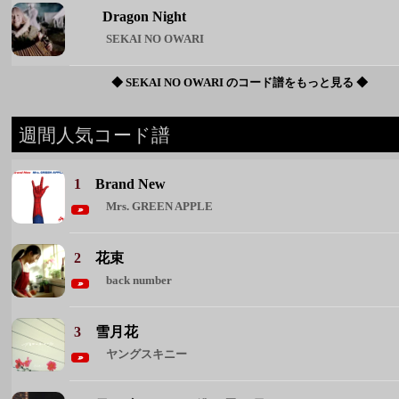
1
Brand New
Mrs. GREEN APPLE
2
花束
back number
3
雪月花
ヤングスキニー
4
君が眩しいから僕は星が見えない
SIX LOUNGE
5
恋人ごっこ
マカロニえんぴつ