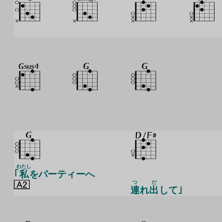
わたし
｢
私
をパーティーへ
つ
だ
連
れ
出
して｣