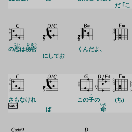
だ ｢こ
こい
ひ
みつ
の
恋
は
秘
密
くんだよ、
にしてお
こ
さもなけれ
この
子
の
(ち)
いの
ば
命