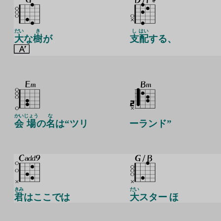
だい
き
し
はい
大
な
樹
が
支
配
する、
かい
じょう
な
会
場
の
名
は“ツリ
ーランド”
きみ
だい
君
はここでは
大
スター ほ