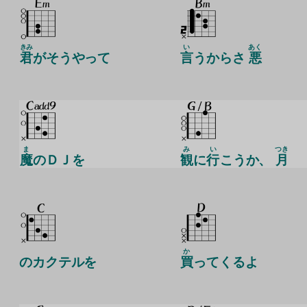
きみ
い
あく
君
がそうやって
言
うからさ
悪
ま
み
い
つき
魔
のＤＪを
観
に
行
こうか、
月
か
のカクテルを
買
ってくるよ