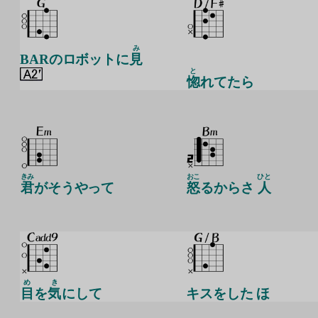
み
BARのロボットに
見
と
惚
れてたら
きみ
おこ
ひと
君
がそうやって
怒
るからさ
人
め
き
目
を
気
にして
キスをした ほ