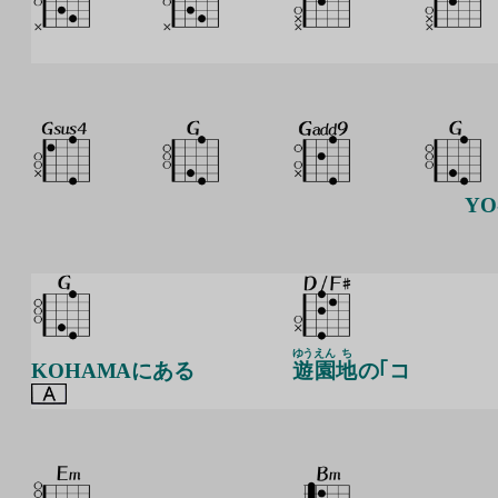
YO
ゆう
えん
ち
KOHAMAにある
遊
園
地
の｢コ