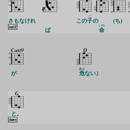
こ
さもなけれ
この
子
の
(ち)
いの
ば
命
あぶ
が
危
ない｣
と。