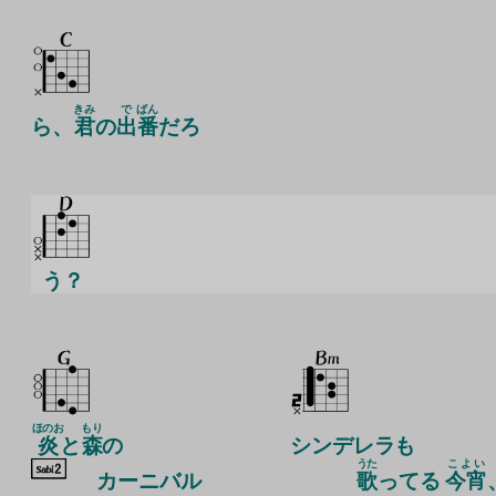
きみ
で
ばん
ら、
君
の
出
番
だろ
う？
ほのお
もり
炎
と
森
の
シンデレラも
うた
こよい
カ
ーニバル
歌
ってる
今宵