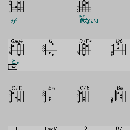
あぶ
が
危
ない｣
と。