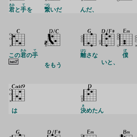
きみ
て
つな
君
と
手
を
繋
いだ
んだ、
きみ
て
はな
ぼ
この
君
の
手
離
さな
僕
いと、
を
もう
き
は
決
めたん