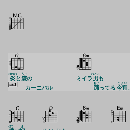
ほのお
もり
おとこ
炎
と
森
の
ミイラ
男
も
おど
こよい
カ
ーニバル
踊
ってる
今宵
ぼく
ま