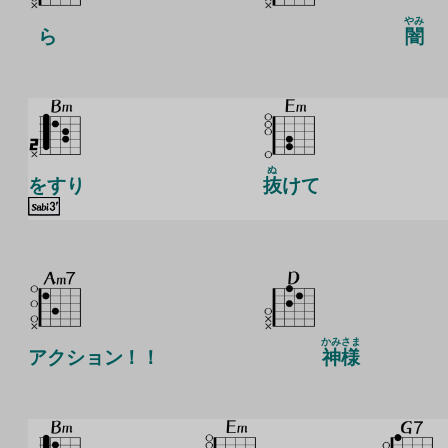
やみ
ら
闇
ぬ
をすり
抜
けて
かみさま
アクション！！
神様