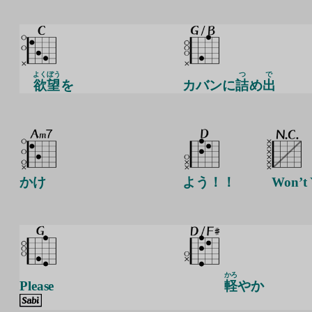
よくぼう
つ
で
欲望
を
カバンに
詰
め
出
かけ
よう！！
Won’t
かろ
Please
軽
やか