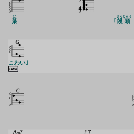
ば
まん
じゅう
葉
｢
饅
頭
こわい｣