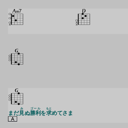
み
ゴール
もと
まだ
見
ぬ
勝利
を
求
めてさま