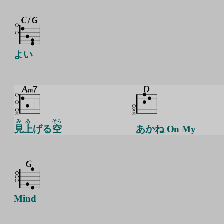
よい
みあ
そら
見上
げる
空
あかね On My
Mind