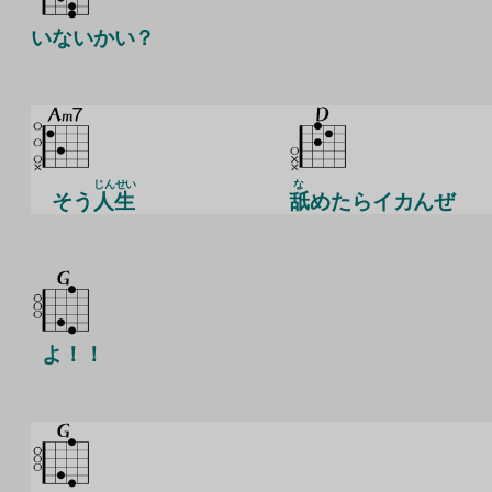
いないかい？
じんせい
な
そう
人生
舐
めたらイカんぜ
よ！！