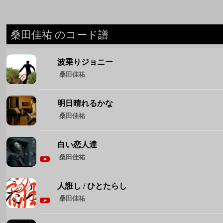
明日晴れるかな
桑田佳祐
白い恋人達
桑田佳祐
人誑し / ひとたらし
桑田佳祐
祭りのあと
桑田佳祐
◆ 桑田佳祐 のコード譜をもっと見る ◆
週間人気コード譜