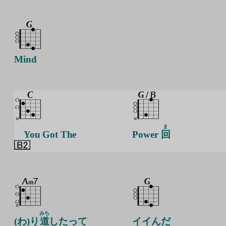
Mind
ま
You Got The
Power
回
みち
(わ)り
道
したって
イイんだ