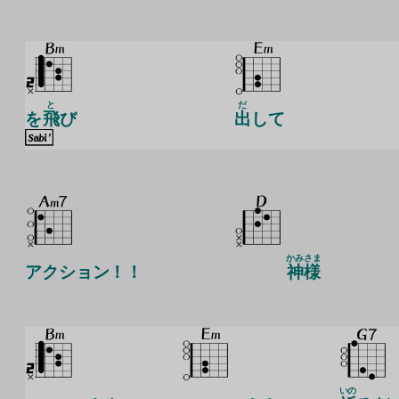
と
だ
を
飛
び
出
して
かみさま
アクション！！
神様
いの