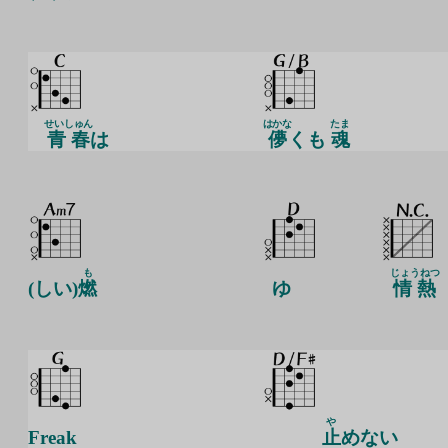
せいしゅん
はかな
たま
青春
は
儚
くも
魂
も
じょうねつ
(しい)
燃
ゆ
情熱
や
Freak
止
めない