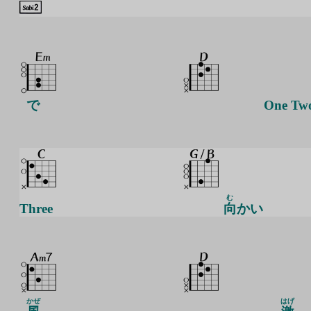
で
One Tw
む
Three
向
かい
かぜ
はげ