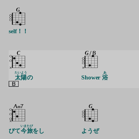
self！！
たいよう
あ
太陽
の
Shower
浴
いま
たび
びて
今
旅
をし
ようぜ