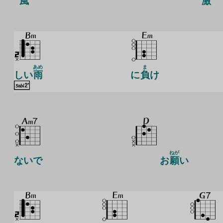
風
激
あめ
ま
しい
雨
に
負
け
ねが
ないで
お
願
い