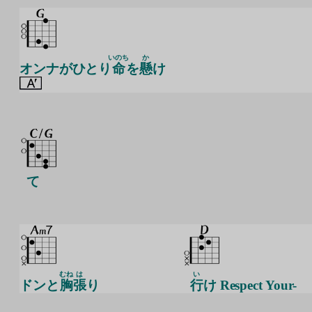
いのち
か
オンナがひとり
命
を
懸
け
て
むね
は
い
ドンと
胸
張
り
行
け Respect Your-