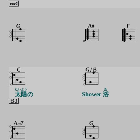
たいよう
あ
太陽
の
Shower
浴