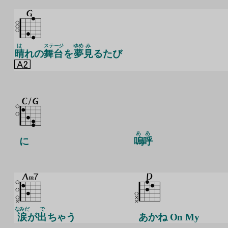
は
ステージ
ゆめ
み
晴
れの
舞台
を
夢
見
るたび
ああ
に
嗚呼
なみだ
で
涙
が
出
ちゃう
あかね On My