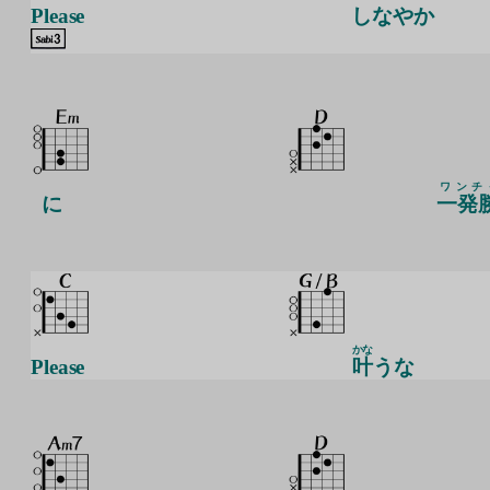
Please
しなやか
ワンチ
に
一発
かな
Please
叶
うな