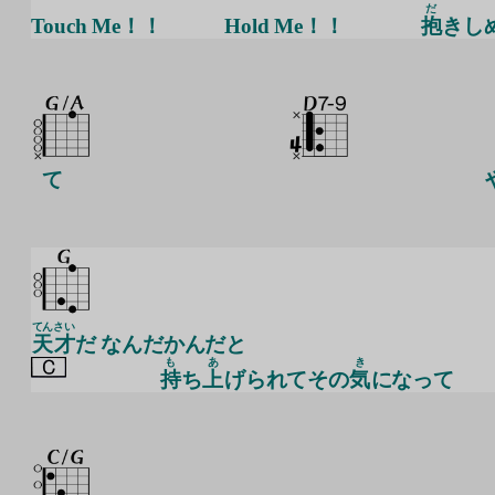
だ
Touch Me！！
Hold Me！！
抱
きし
て
てん
さい
天
才
だ なんだかんだと
も
あ
き
持
ち
上
げられてその
気
になって