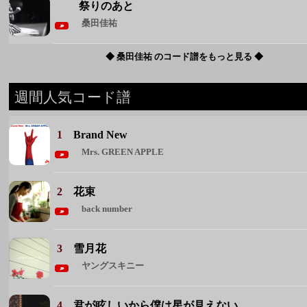
1
Brand New
Mrs. GREEN APPLE
2
花束
back number
3
雪月花
ヤングスキニー
4
君が眩しいから僕は星が見えない
SIX LOUNGE
5
恋人ごっこ
マカロニえんぴつ
◆ 週間人気コード譜をもっと見る ◆