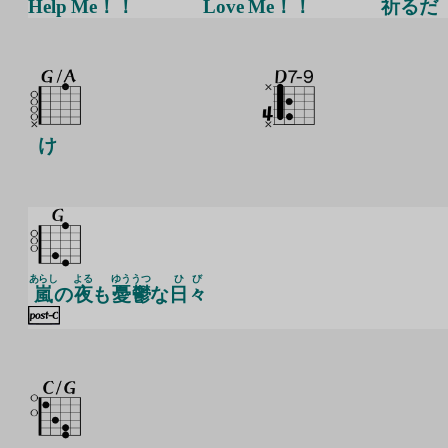
Help Me！！
Love Me！！
祈
るだ
け
あらし
よる
ゆう
うつ
ひび
嵐
の
夜
も
憂
鬱
な
日々