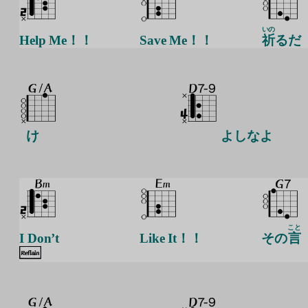
いの
Help Me！！
Save Me！！
祈
るだ
け
よしなよ
こと
I Don’t
Like It！！
その
言