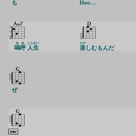
も
Hoo…
ああ
じんせい
たの
嗚呼
人生
楽
しむもんだ
ぜ