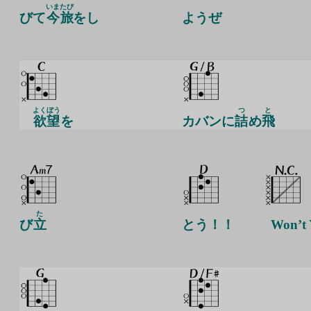
いま
たび
びて
今
旅
をし
ようぜ
よくぼう
つ
と
欲望
を
カバンに
詰
め
飛
た
び
立
とう！！
Won’t