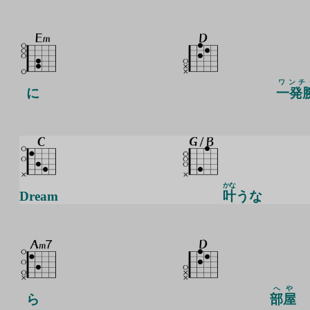
ワンチ
に
一発
かな
Dream
叶
うな
へや
ら
部屋