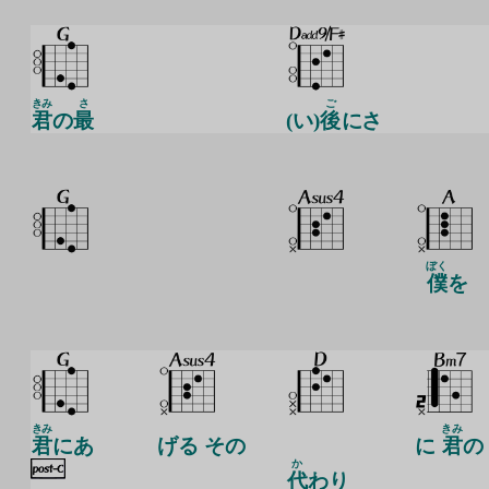
きみ
さ
ご
君
の
最
(い)
後
にさ
ぼく
僕
を
きみ
きみ
君
にあ
げる その
に
君
の
か
代
わり