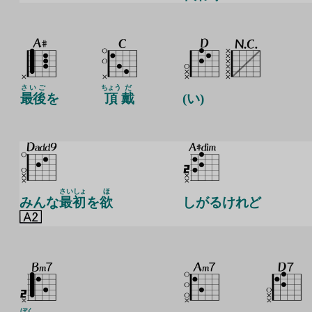
さいご
ちょう
だ
最後
を
頂
戴
(い)
さいしょ
ほ
みんな
最初
を
欲
しがるけれど
ぼく