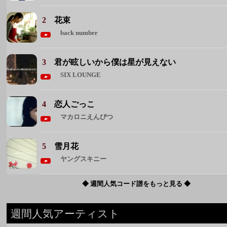
2
花束
back number
3
君が眩しいから僕は星が見えない
SIX LOUNGE
4
恋人ごっこ
マカロニえんぴつ
5
雪月花
ヤングスキニー
◆ 週間人気コード譜をもっと見る ◆
週間人気アーティスト