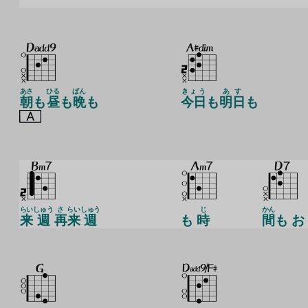
あさ
ひる
ばん
きょう
あす
朝
も
昼
も
晩
も
今日
も
明日
も
らい
しゅう
さ
らい
しゅう
じ
かん
来
週
再
来
週
も
時
間
も お