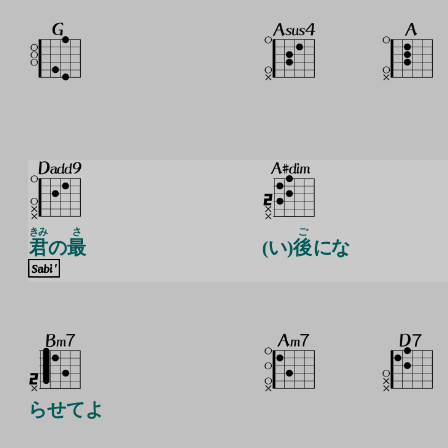
きみ
さ
ご
君
の
最
(い)
後
にな
らせてよ