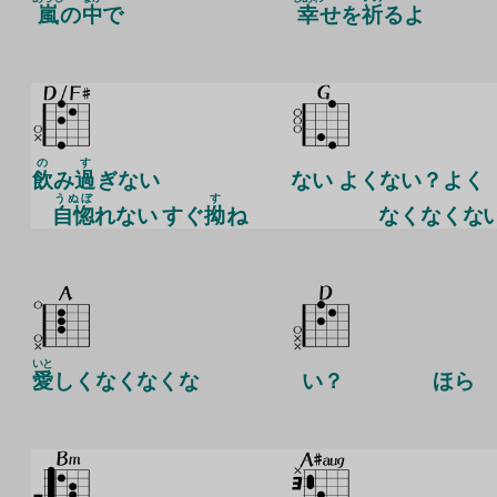
嵐
の
中
で
幸
せを
祈
るよ
の
す
飲
み
過
ぎない
ない よくない？よく
うぬぼ
す
自惚
れない すぐ
拗
ね
なくなくな
いと
愛
しくなくなくな
い？
ほら