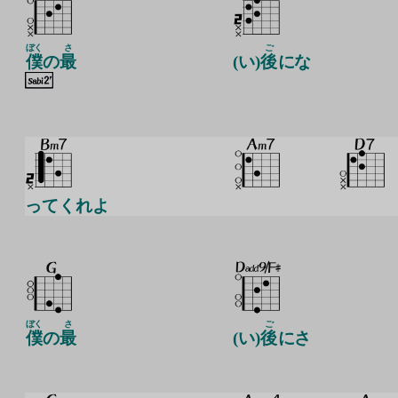
ぼく
さ
ご
僕
の
最
(い)
後
にな
ってくれよ
ぼく
さ
ご
僕
の
最
(い)
後
にさ