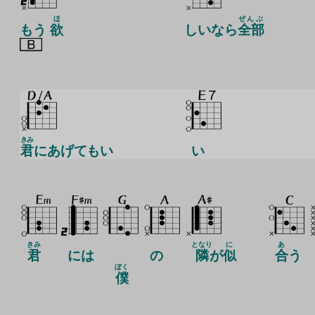
ほ
ぜんぶ
もう
欲
しいなら
全部
きみ
君
にあげてもい
い
きみ
となり
に
あ
君
には
の
隣
が
似
合
う
ぼく
僕