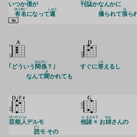
いつか
僕
が
刊
誌
かなんかに
ゆう
めい
しゅう
と
は
有
名
になって
週
撮
られて
張
ら
かん
けい
こた
｢どういう
関
係
？｣
すぐに
答
えるし
き
なんて
聞
かれても
げい
のう
じん
た
もろ
もろ
ねえ
芸
能
人
デルモ
他
諸
々
お
姉
さんの
どく
読
モ その