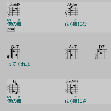
ぼく
さ
ご
僕
の
最
(い)
後
にな
ってくれよ
ぼく
さ
ご
僕
の
最
(い)
後
にさ