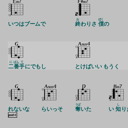
お
ぼく
いつはブームで
終
わりさ
僕
の
に
ばん
て
二
番
手
にでもし
とけばいい もうく
うば
し
れないな
らいっそ
奪
いた
い
知
り