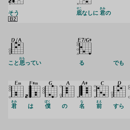
そこ
きみ
そう
底
なしに
君
の
おも
こと
思
ってい
る
でも
きみ
ぼく
な
まえ
君
は
僕
の
名
前
すら