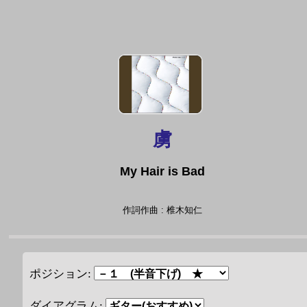
虜
My Hair is Bad
作詞作曲 : 椎木知仁
ポジション:
ダイアグラム: