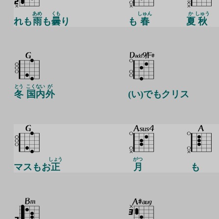
あめ
くも
しゅん
か
しゅう
れも
雨
も
曇
り
も
春
夏
秋
とう
こく
ない
が
冬
国
内
外
(い)でもクリス
しょう
がつ
マスもお
正
月
も