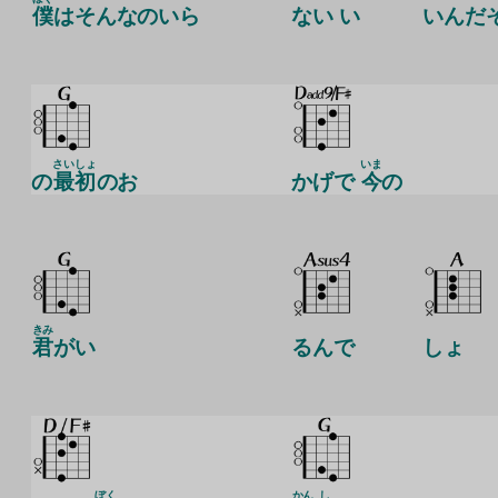
僕
はそんなのいら
ない い
いんだ
さいしょ
いま
の
最初
のお
かげで
今
の
きみ
君
がい
るんで
しょ
ぼく
かん
し