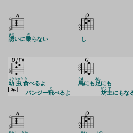
さそ
の
誘
いに
乗
らない
し
よう
ちゅう
た
うま
あし
幼
虫
食
べるよ
馬
にも
足
にも
と
ぼう
ず
バンジー
飛
べるよ
坊
主
にもな
あらし
なか
しあわ
いの