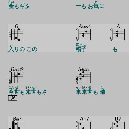
かね
き
金
もギタ
ーも お
気
に
い
ぼうし
入
りの この
帽子
も
こん
せ
らい
せ
らい
らい
せ
は
今
世
も
来
世
もさ
来
来
世
も
晴