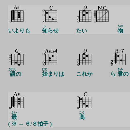
し
もの
いよりも
知
らせ
たい
物
がたり
はじ
きみ
語
の
始
まりは
これか
ら
君
の
さい
こう
最
高
( ※ → ６/８
拍
子
)