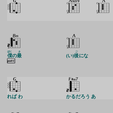
ぼく
さ
ご
僕
の
最
(い)
後
にな
れば わ
かるだろう あ