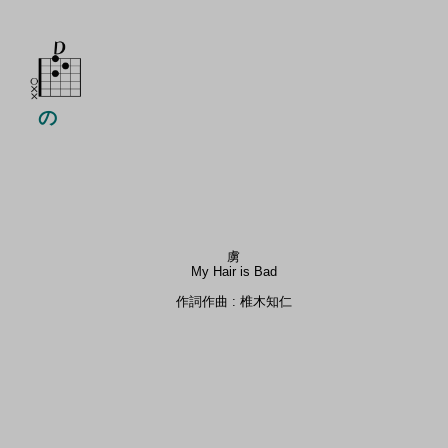
の
虜
My Hair is Bad
作詞作曲 : 椎木知仁