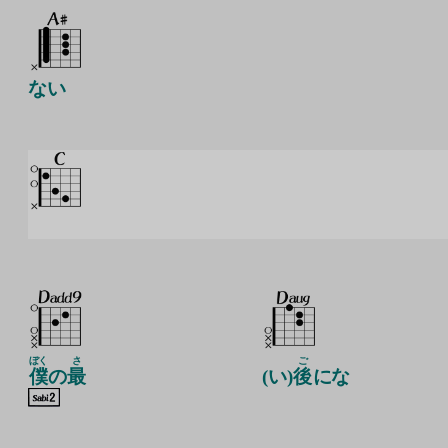
ない
ぼく
さ
ご
僕
の
最
(い)
後
にな