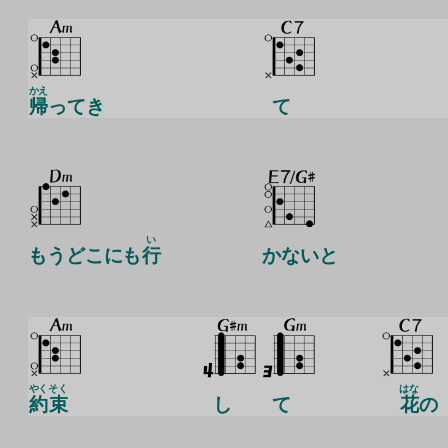
かえ
帰
ってき
て
い
もうどこにも
行
かないと
やく
そく
はな
約
束
し
て
花
の