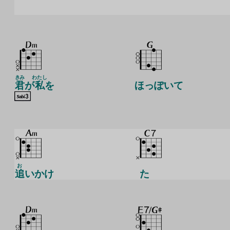
きみ
わたし
君
が
私
を
ほっぽいて
お
追
いかけ
た