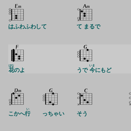
はふわふわして
て まるで
はな
いま
花
のよ
うで
今
にもど
い
こかへ
行
っちゃい
そう