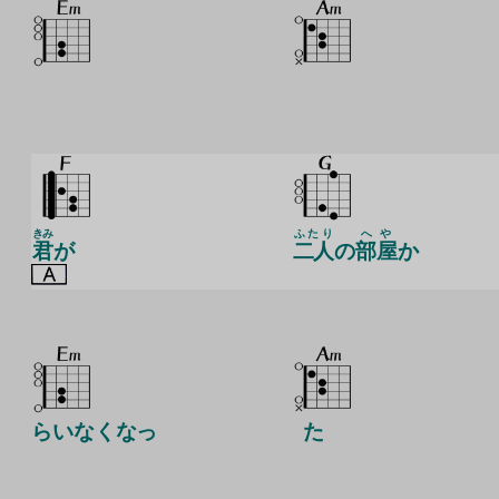
きみ
ふたり
へや
君
が
二人
の
部屋
か
らいなくなっ
た