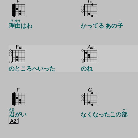
り
ゆう
こ
理
由
はわ
かってる あの
子
のところへいった
のね
きみ
へ
君
がい
なくなったこの
部