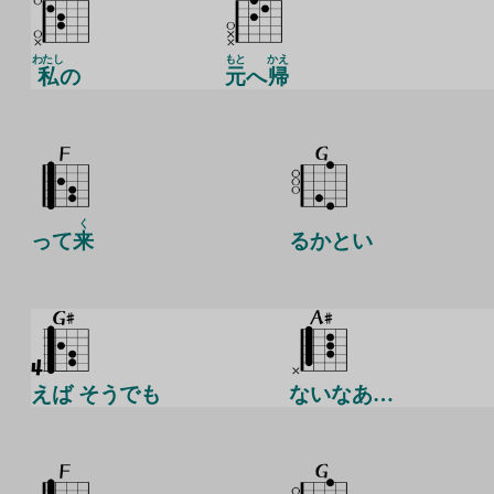
わたし
もと
かえ
私
の
元
へ
帰
く
って
来
るかとい
えば そうでも
ないなあ…