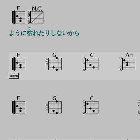
か
ように
枯
れたりしないから