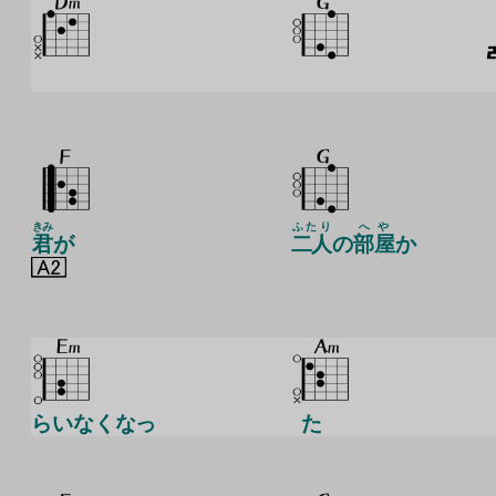
きみ
ふたり
へや
君
が
二人
の
部屋
か
らいなくなっ
た