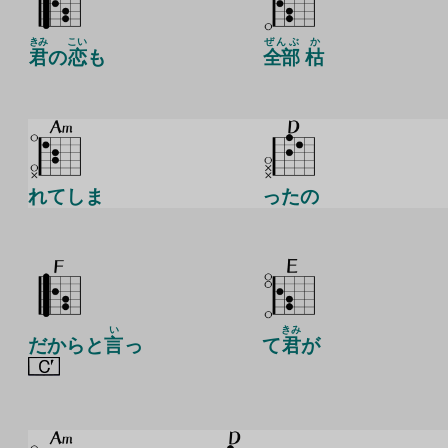
きみ
こい
ぜんぶ
か
君
の
恋
も
全部
枯
れてしま
ったの
い
きみ
だからと
言
っ
て
君
が