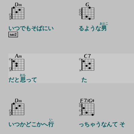
おとこ
いつでもそばにい
るような
男
おも
だと
思
って
た
い
いつかどこかへ
行
っちゃうなんて そ