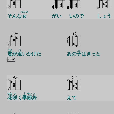
おんな
そんな
女
がい
いので
しょう
きみ
お
こ
君
が
追
いかけた
あの
子
はきっと
はな
さ
き
せつ
お
花
咲
く
季
節
終
えて