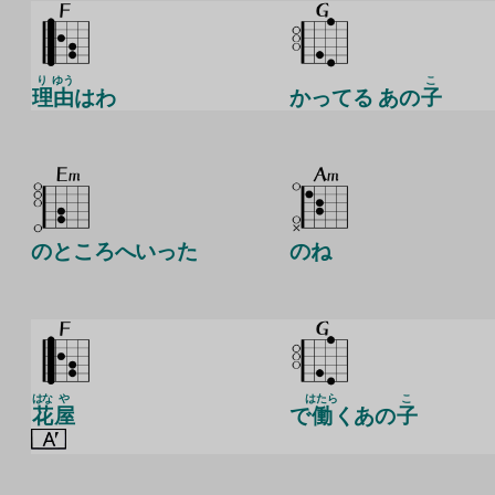
り
ゆう
こ
理
由
はわ
かってる あの
子
のところへいった
のね
はな
や
はたら
こ
花
屋
で
働
くあの
子