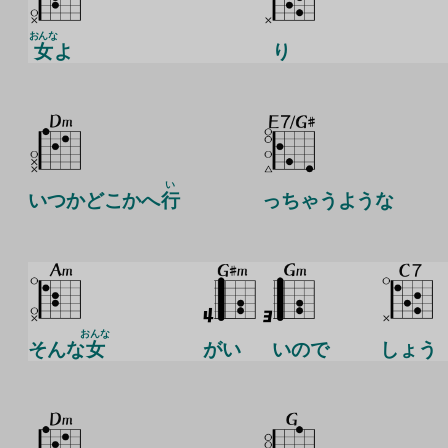
おんな
女
よ
り
い
いつかどこかへ
行
っちゃうような
おんな
そんな
女
がい
いので
しょう