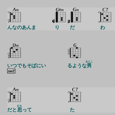
んなのあんま
り
だ
わ
おとこ
いつでもそばにい
るような
男
おも
だと
思
って
た