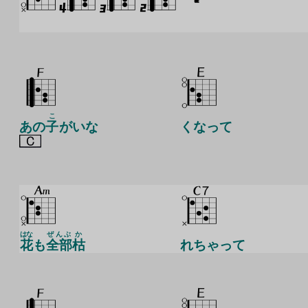
こ
あの
子
がいな
くなって
はな
ぜんぶ
か
花
も
全部
枯
れちゃって