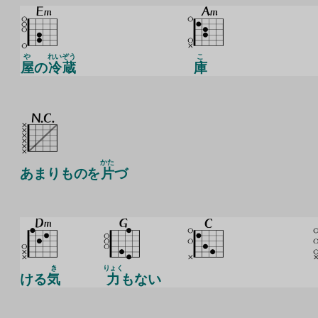
や
れい
ぞう
こ
屋
の
冷
蔵
庫
かた
あまりものを
片
づ
き
りょく
ける
気
力
もない