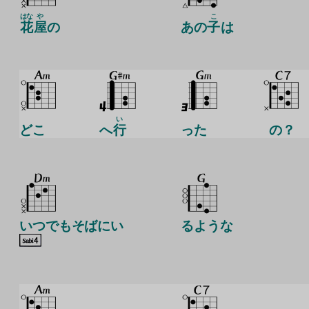
はな
や
こ
花
屋
の
あの
子
は
い
どこ
へ
行
った
の？
いつでもそばにい
るような