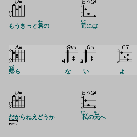
きみ
もと
もうきっと
君
の
元
には
かえ
帰
ら
な
い
よ
わたし
もと
だからねえどうか
私
の
元
へ