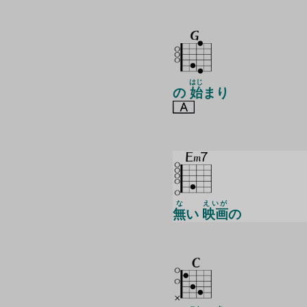
はじ
の
始
まり
な
えいが
無
い
映画
の