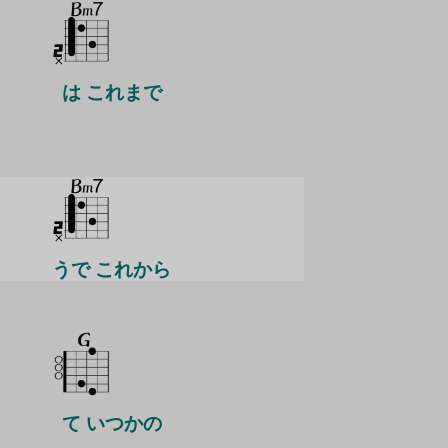
は これまで
うで これから
て いつかの