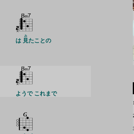
み
は
見
たことの
ようで これまで