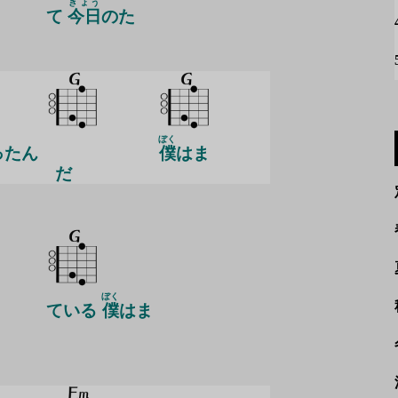
きょう
て
今日
のた
ぼく
ったん
僕
はま
だ
ぼく
ている
僕
はま