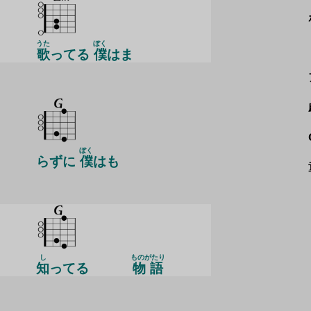
うた
ぼく
歌
ってる
僕
はま
ぼく
らずに
僕
はも
し
ものがたり
知
ってる
物語