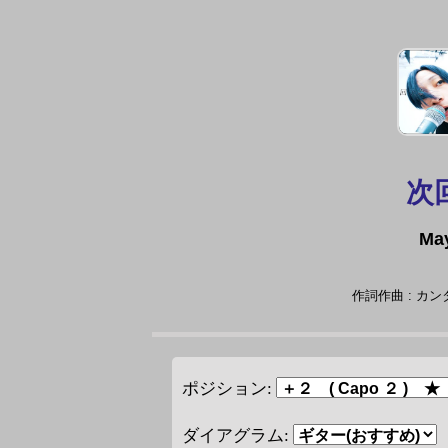
次
Ma
作詞作曲 : カ
ポジション:
ダイアグラム: