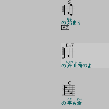
はじ
の
始
まり
しゅう
し
ふ
の
終
止
符
のよ
こと
すべ
の
事
も
全