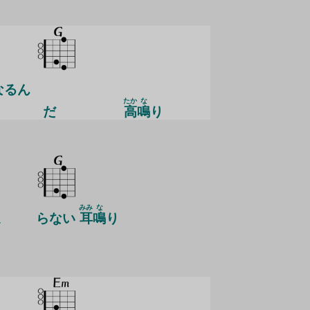
なるん
たか
な
だ
高
鳴
り
みみ
な
ま
らない
耳
鳴
り