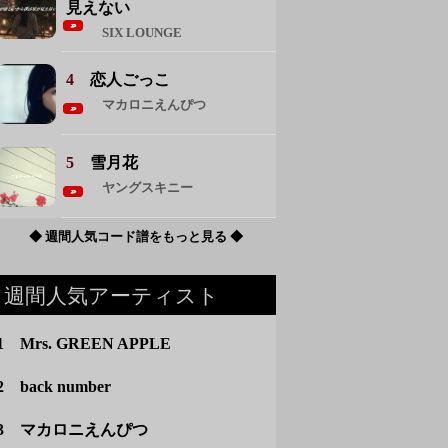
見えない
SIX LOUNGE
4
恋人ごっこ
マカロニえんぴつ
5
雪月花
ヤングスキニー
◆ 週間人気コード譜をもっと見る ◆
週間人気アーティスト
1 Mrs. GREEN APPLE
2 back number
3 マカロニえんぴつ