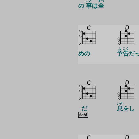
こと
すべ
の
事
は
全
よ
こく
めの
予
告
だ
いき
だ
息
をし