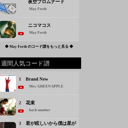
夜空プロムナード
May Forth
ニコマコス
May Forth
◆ May Forth のコード譜をもっと見る ◆
週間人気コード譜
1
Brand New
Mrs. GREEN APPLE
2
花束
back number
3
君が眩しいから僕は星が