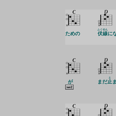
ふく
せん
ための
伏
線
に
と
が
まだ
止