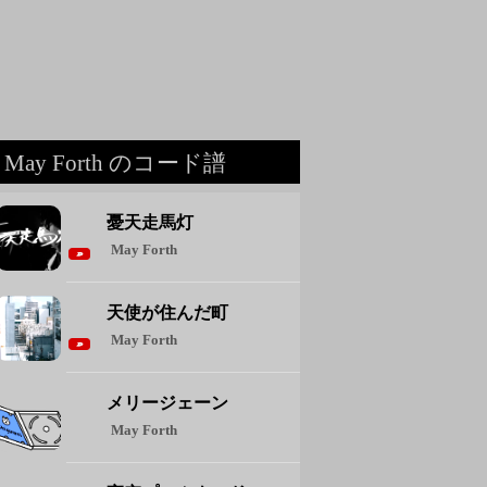
May Forth のコード譜
憂天走馬灯
May Forth
天使が住んだ町
May Forth
メリージェーン
May Forth