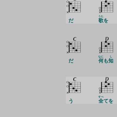
うた
だ
歌
を
なに
し
だ
何
も
知
すべ
う
全
てを