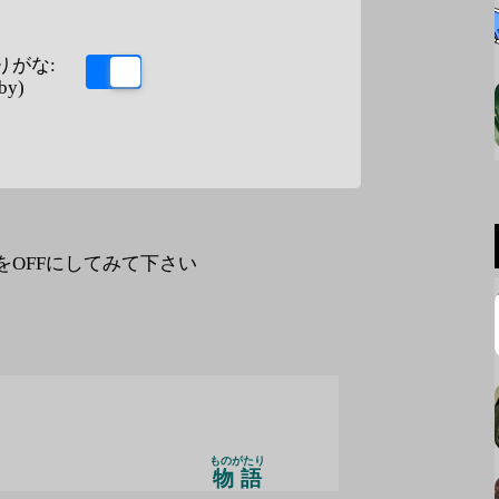
りがな:
by)
なをOFFにしてみて下さい
ものがたり
物語