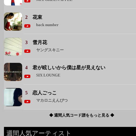
ヤングスキニー
4
君が眩しいから僕は星が見えない
SIX LOUNGE
5
恋人ごっこ
マカロニえんぴつ
◆ 週間人気コード譜をもっと見る ◆
週間人気アーティスト
1 Mrs. GREEN APPLE
2 back number
3 ヨルシカ