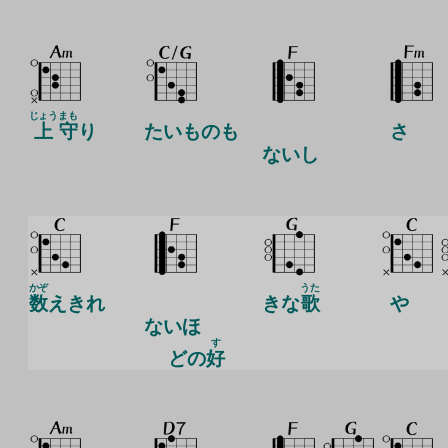
じょう
まも
上
守
り
たいものも
さ
ないし
かぞ
うた
数
えきれ
きな
歌
や
ないほ
す
どの
好