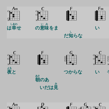
しあわ
い
み
は
幸
せ
の
意
味
をま
い
し
だ
知
らな
よる
夜
と
つからな
い
あさ
朝
のあ
み
いだは
見