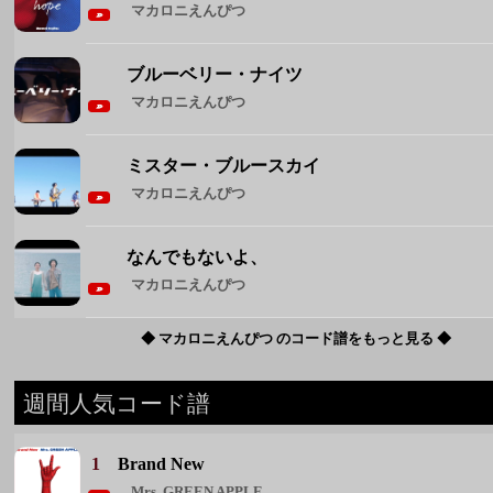
マカロニえんぴつ
なんでもないよ、
マカロニえんぴつ
◆ マカロニえんぴつ のコード譜をもっと見る ◆
週間人気コード譜
1
Brand New
Mrs. GREEN APPLE
2
花束
back number
3
雪月花