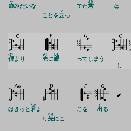
か
きみ
鹿
みたいな
てた
君
は
い
ことを
云
っ
ぼく
さき
ねむ
僕
より
先
に
眠
ってしまう
し
きみ
で
はきっと
君
よ
こを
出
る
さき
り
先
にこ