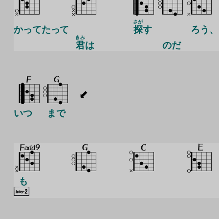
さが
かってたって
探
す
ろう、
きみ
君
は
の
だ
いつ
まで
も