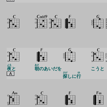
よる
あさ
夜
と
朝
のあいだを
こうと
さが
ゆ
探
しに
行