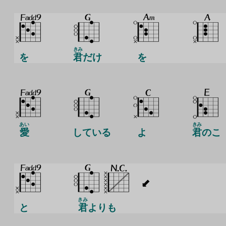
きみ
を
君
だけ
を
あい
きみ
愛
している
よ
君
のこ
きみ
と
君
よりも