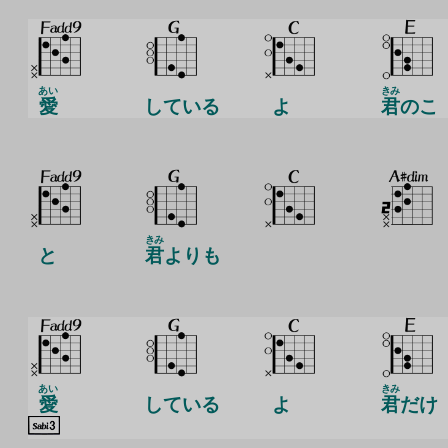
あい
きみ
愛
している
よ
君
のこ
きみ
と
君
よりも
あい
きみ
愛
している
よ
君
だけ