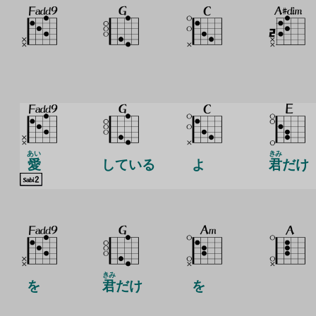
あい
きみ
愛
している
よ
君
だけ
きみ
を
君
だけ
を