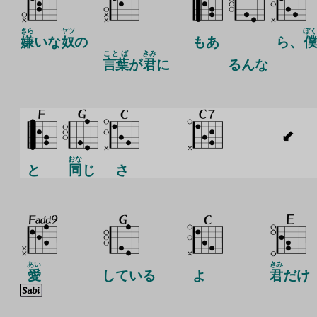
きら
ヤツ
ぼく
嫌
いな
奴
の
もあ
ら、
僕
ことば
きみ
言葉
が
君
に
る
んな
おな
と
同
じ
さ
あい
きみ
愛
している
よ
君
だけ