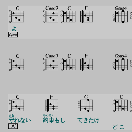
よ
まも
やく
そく
守
れない
約
束
もし
てきたけ
ど こ