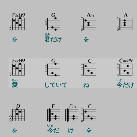
きみ
を
君
だけ
を
あい
いま
愛
していて
ね
今
だけ
いま
を
今
だ
け
を