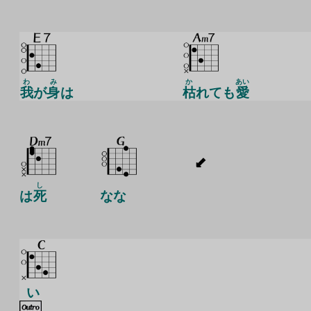
わ
み
か
あい
我
が
身
は
枯
れても
愛
し
は
死
なな
い