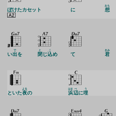
おも
ぼけたカセット
に
想
で
と
こ
きみ
い
出
を
閉
じ
込
め
て
君
よる
はま
べ
う
といた
夜
の
浜
辺
に
埋