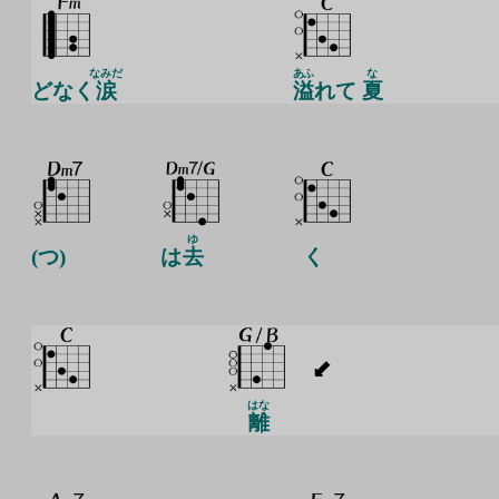
なみだ
あふ
な
どなく
涙
溢
れて
夏
ゆ
(つ)
は
去
く
はな
離