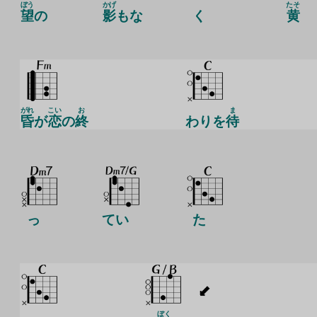
ぼう
かげ
たそ
望
の
影
もな
く
黄
がれ
こい
お
ま
昏
が
恋
の
終
わりを
待
っ
てい
た
ぼく