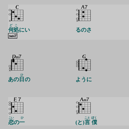
どこ
何処
にい
るのさ
ひ
あの
日
の
ように
こい
ひ
こと
ぼく
恋
の
一
(と)
言
僕