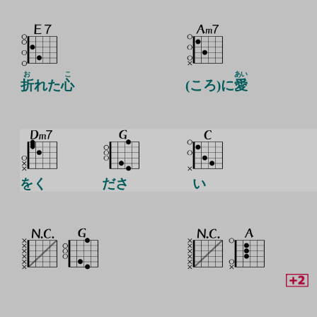
お
こ
あい
折
れた
心
(ころ)に
愛
をく
ださ
い