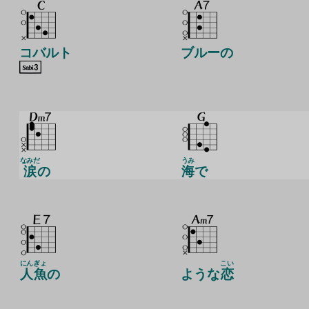
コバルト
ブルーの
なみだ
うみ
涙
の
海
で
にん
ぎょ
こい
人
魚
の
ような
恋