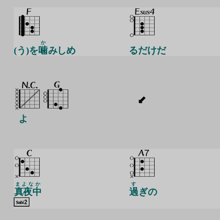
か
(う)を
噛
みしめ
るだけだ
よ
まよなか
す
真夜中
過
ぎの