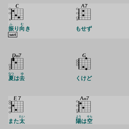
ふ
む
振
り
向
き
もせず
なつ
ゆ
夏
は
去
くけど
たい
よう
そら
また
太
陽
は
空