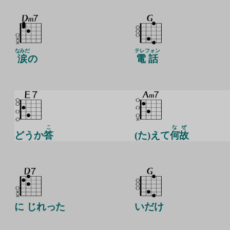
なみだ
テレフォン
涙
の
電話
こ
なぜ
どうか
答
(た)えて
何故
に じれった
いだけ