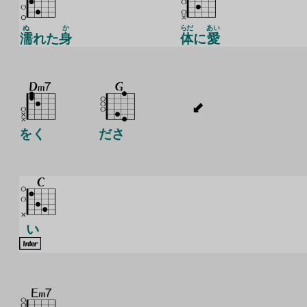
ぬ
か
らだ
あい
濡
れた
身
体
に
愛
をく
ださ
い