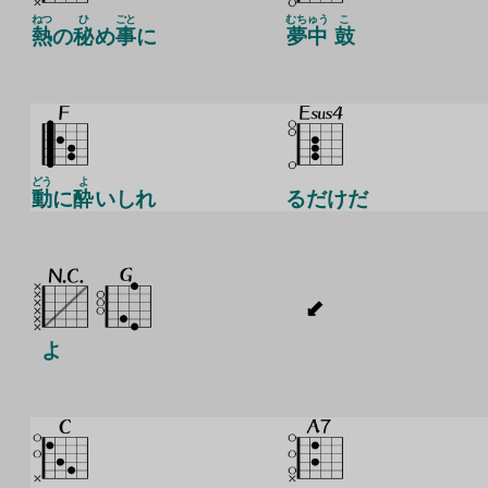
ねつ
ひ
ごと
むちゅう
こ
熱
の
秘
め
事
に
夢中
鼓
どう
よ
動
に
酔
いしれ
るだけだ
よ