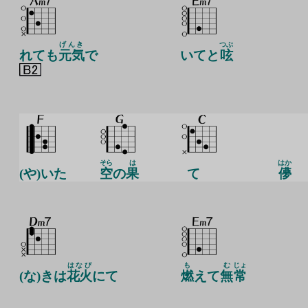
げんき
つぶ
れても
元気
で
いてと
呟
そら
は
はか
(や)いた
空
の
果
て
儚
はなび
も
む
じょ
(な)きは
花火
にて
燃
えて
無
常