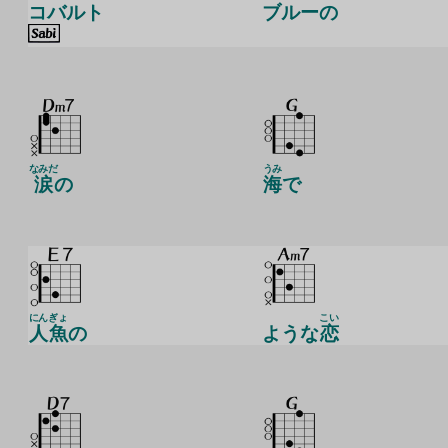
コバルト
ブルーの
なみだ
うみ
涙
の
海
で
にん
ぎょ
こい
人
魚
の
ような
恋