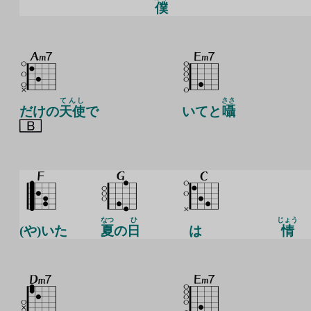
僕
てんし
ささ
だけの
天使
で
いてと
囁
なつ
ひ
じょう
(や)いた
夏
の
日
は
情