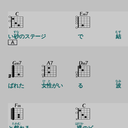
すな
むす
い
砂
のステージ
で
結
ひと
なみ
ばれた
女性
がい
る
波
たわむ
はだか