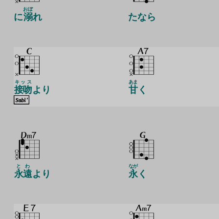
おぼ
に
溺
れ
たなら
キッス
あま
接吻
より
甘
く
とわ
なが
永遠
より
永
く