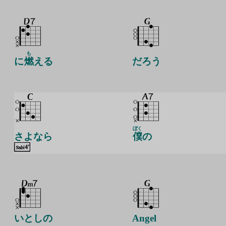
も
に
燃
える
だろう
ぼく
さよなら
僕
の
いとしの
Angel