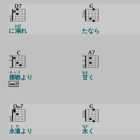
おぼ
に
溺
れ
たなら
キッス
あま
接吻
より
甘
く
とわ
なが
永遠
より
永
く