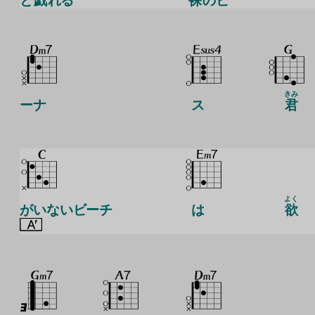
と
戯
れる
裸
のビ
きみ
ーナ
ス
君
よく
がいないビーチ
は
欲