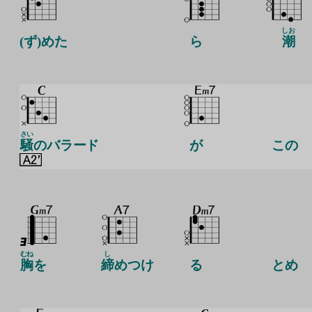
しお
(ず)めた
ら
潮
さい
騒
のバラード
が
この
むね
し
胸
を
締
めつけ
る
とめ