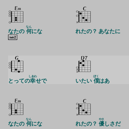
なん
なたの
何
にな
れたの？ あなたに
しあわ
ぼく
とっての
幸
せで
いたい
僕
はあ
なん
やさ
なたの
何
にな
れたの？
優
しさだ