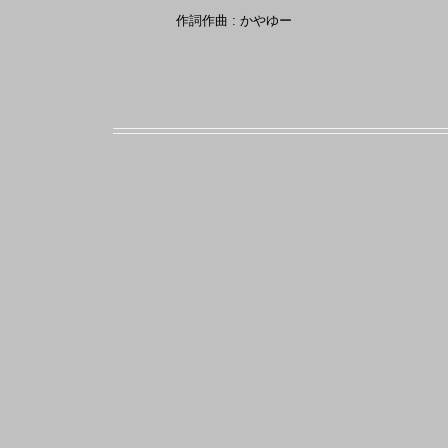
作詞作曲 : かやゆー