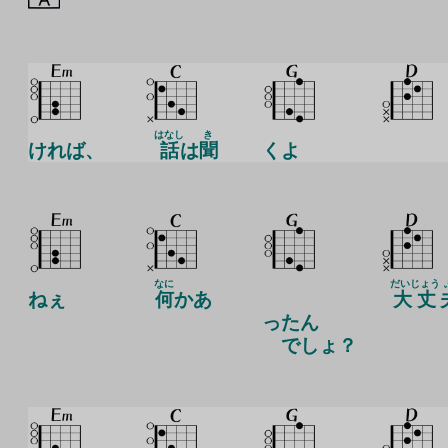
はなし
き
ければ、
話
は
聞
くよ
なに
だいじょう
ねぇ
何
かあ
大丈
ったん
でしょ？