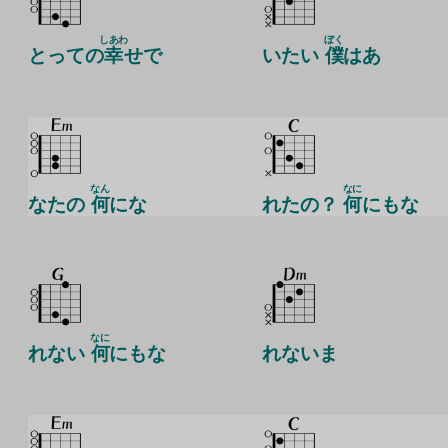
しあわ
ぼく
とっての
幸
せで
いたい
僕
はあ
なん
なに
なたの
何
にな
れたの？
何
にもな
なに
れない
何
にもな
れないま