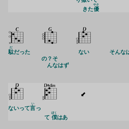
やさ
きた
優
だ
駄
だった
ない
そんな
の？そ
んなはず
い
ないって
言
っ
ぼく
て
僕
はあ