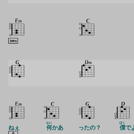
なに
ぼく
ねぇ
何
かあ
ったの？
僕
で