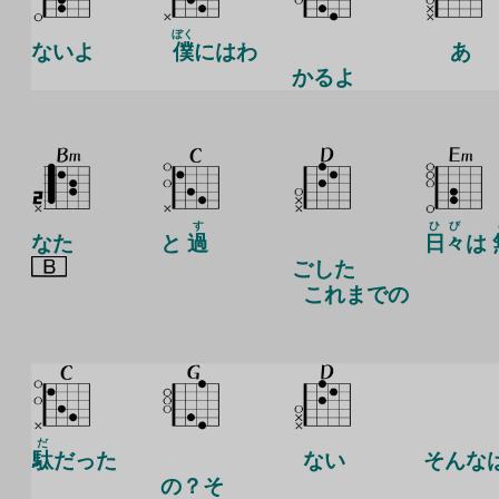
ぼく
ないよ
僕
にはわ
あ
かるよ
す
ひび
なた
と
過
日々
は
ごした
これまでの
だ
駄
だった
ない
そんな
の？そ