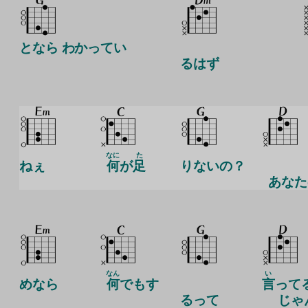
となら わかってい
るはず
なに
た
ねぇ
何
が
足
りないの？
あなた
なん
い
めなら
何
でもす
言
って
るって
じゃ