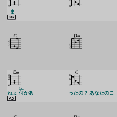
ま
なに
ねぇ
何
かあ
ったの？ あなたのこ