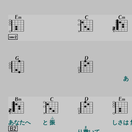
あ
ふ
あなたへ
と
振
しさは
ま
り
撒
いて