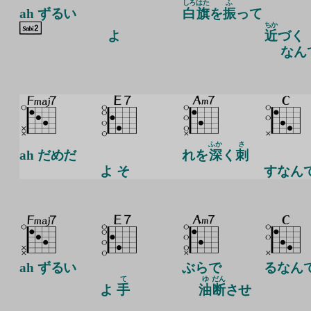
しろ
はた
ふ
ah ずるい
白
旗
を
振
って
ちか
よ
近
づく
なん
ふか
さ
ah だめだ
れを
深
く
刺
よ そ
すなん
ah ずるい
ぶらで
るなん
て
ゆ
だん
よ
手
油
断
させ