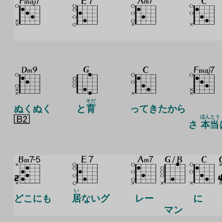
そだ
ぬくぬく
と
育
ってきたから
ほんとう
さ
本当
い
どこにも
居
ないグ
レー
に
マン