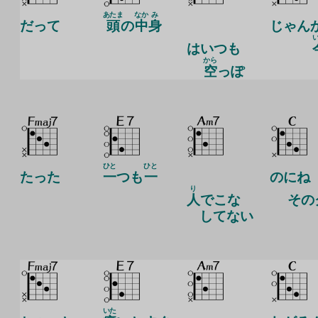
あたま
なか
み
だって
頭
の
中
身
じゃん
は
いつも
から
空
っぽ
ひと
ひと
たった
一
つも
一
のにね
り
人
でこな
その
してない
いた