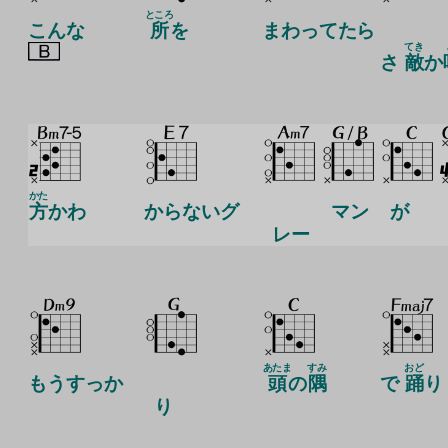
ところ
こんな
所
を
まわってたら
てき
さ
敵
か
かた
方
かわ
からないグ
マン
が
レー
あたま
すみ
おど
もうすっか
頭
の
隅
で
踊
り
り