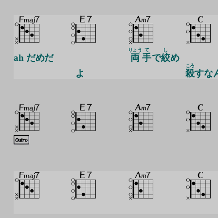
りょう
て
し
ah だめだ
両
手
で
絞
め
ころ
よ
殺
すな