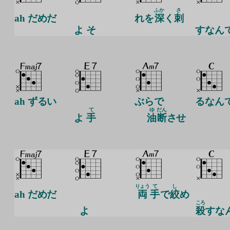
ふか
さ
ah だめだ
れを
深
く
刺
よ そ
すなん
ah ずるい
ぶらで
るなん
て
ゆ
だん
よ
手
油
断
させ
りょう
て
し
ah だめだ
両
手
で
絞
め
ころ
よ
殺
すな