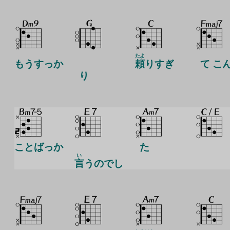
たよ
もうすっか
頼
りすぎ
て こ
り
ことばっか
た
い
言
うのでし