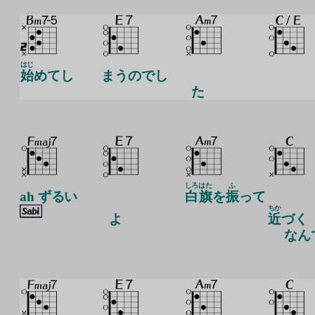
はじ
始
めてし
まうのでし
た
しろ
はた
ふ
ah ずるい
白
旗
を
振
って
ちか
よ
近
づく
なん