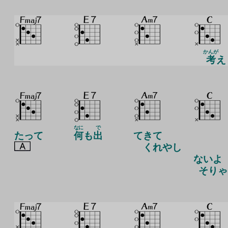
かんが
考
え
なに
で
たって
何
も
出
てきて
くれやし
ないよ
そりゃ