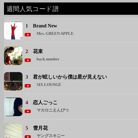
2
花束
back number
3
君が眩しいから僕は星が見えない
SIX LOUNGE
4
恋人ごっこ
マカロニえんぴつ
5
雪月花
ヤングスキニー
◆ 週間人気コード譜をもっと見る ◆
週間人気アーティスト
1 Mrs. GREEN APPLE