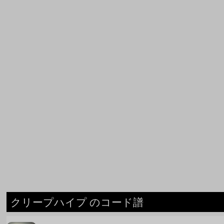
クリープハイプ のコード譜
おやすみ泣き声、さよなら歌姫
クリープハイプ
ex ダーリン
クリープハイプ