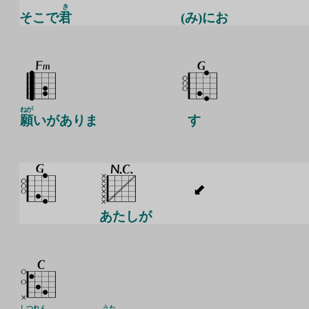
き
そこで
君
(み)にお
ねが
願
いがありま
す
あたしが
しつ
れん
うた