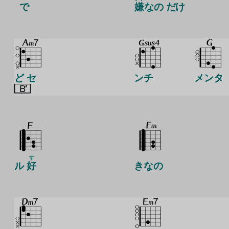
で
嫌
なの だけ
ど セ
ンチ
メンタ
す
ル
好
きなの