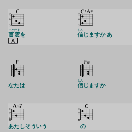
こと
だま
しん
言
霊
を
信
じますか あ
しん
なたは
信
じますか
あたしそういう
の