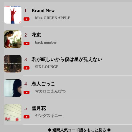
1
Brand New
Mrs. GREEN APPLE
2
花束
back number
3
君が眩しいから僕は星が見えない
SIX LOUNGE
4
恋人ごっこ
マカロニえんぴつ
5
雪月花
ヤングスキニー
◆ 週間人気コード譜をもっと見る ◆