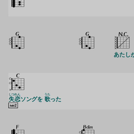
あたし
しつ
れん
うた
失
恋
ソングを
歌
った