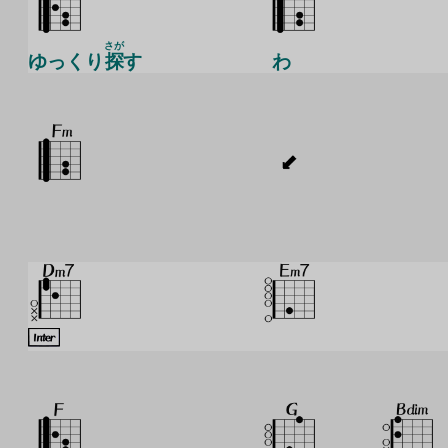
さが
ゆっくり
探
す
わ