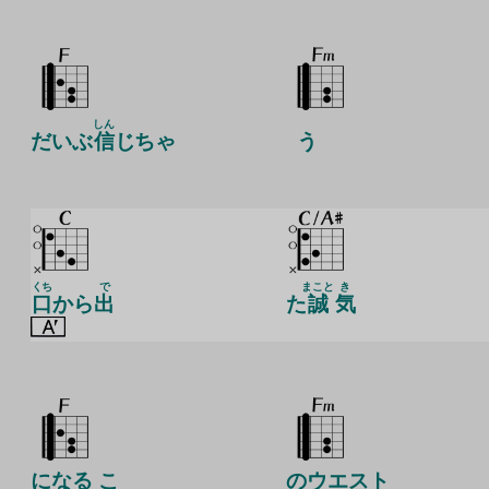
しん
だいぶ
信
じちゃ
う
くち
で
まこと
き
口
から
出
た
誠
気
になる こ
のウエスト