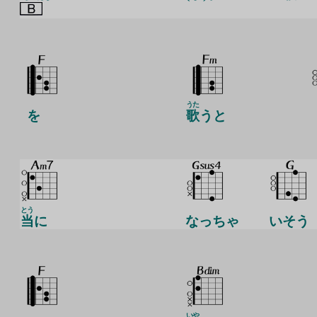
うた
を
歌
うと
とう
当
に
なっちゃ
いそう
いや