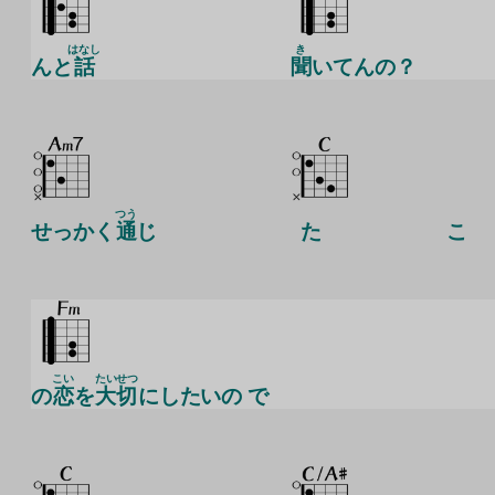
はなし
き
んと
話
聞
いてんの？
つう
せっかく
通
じ
た
こ
こい
たいせつ
の
恋
を
大切
にしたいの で