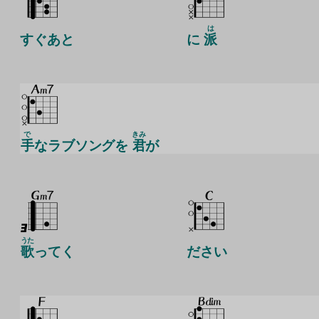
は
すぐあと
に
派
で
きみ
手
なラブソングを
君
が
うた
歌
ってく
ださい