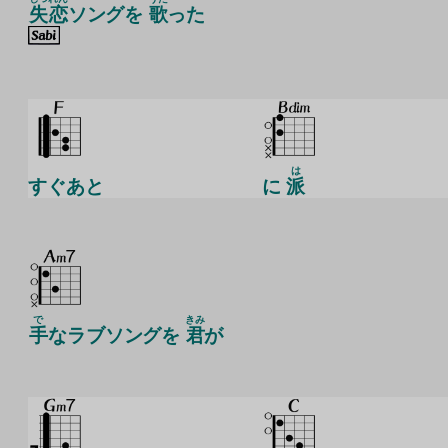
失
恋
ソングを
歌
った
は
すぐあと
に
派
で
きみ
手
なラブソングを
君
が