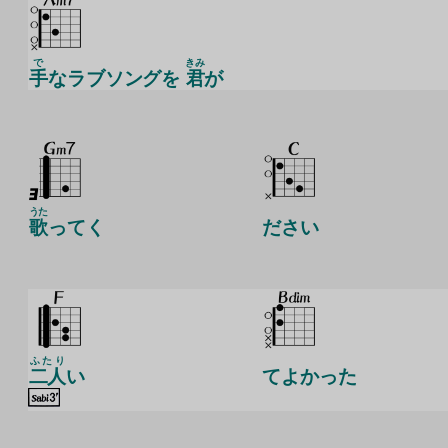
で
きみ
手
なラブソングを
君
が
うた
歌
ってく
ださい
ふたり
二人
い
てよかった