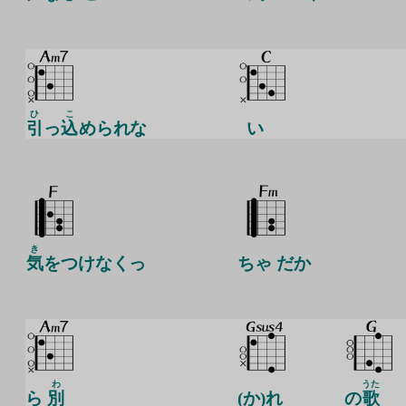
ひ
こ
引
っ
込
められな
い
き
気
をつけなくっ
ちゃ だか
わ
うた
ら
別
(か)れ
の
歌