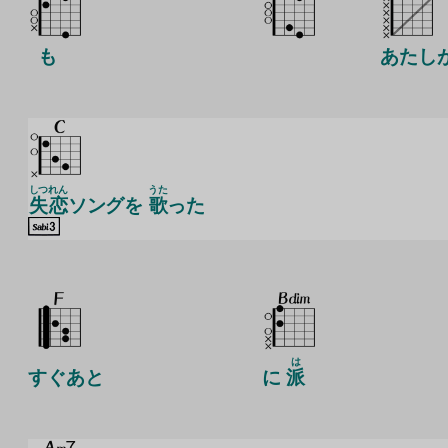
も
あたし
しつ
れん
うた
失
恋
ソングを
歌
った
は
すぐあと
に
派