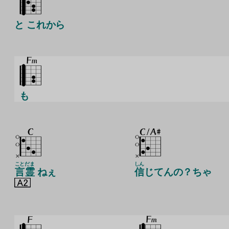
と これから
も
こと
だま
しん
言
霊
ねぇ
信
じてんの？ちゃ