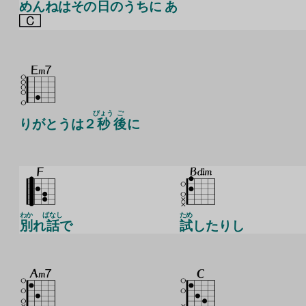
めんねはその
日
のうちに あ
びょう
ご
りがとうは２
秒
後
に
わか
ばなし
ため
別
れ
話
で
試
したりし