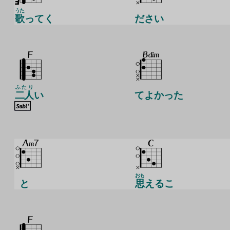
うた
歌
ってく
ださい
ふたり
二人
い
てよかった
おも
と
思
えるこ