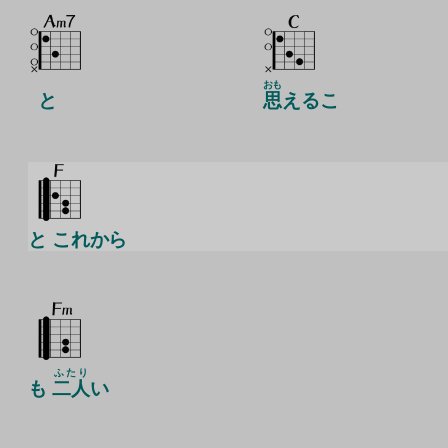
おも
と
思
えるこ
と これから
ふたり
も
二人
い