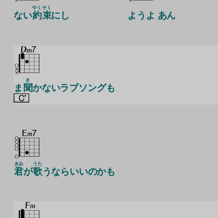
やく
そく
ない
約
束
にし
ようよ あん
き
ま
聞
かないラブソングも
きみ
うた
君
が
歌
うならいいのかも