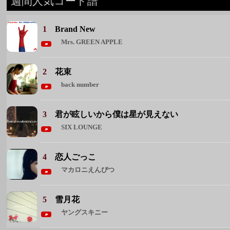
back number
3
君が眩しいから僕は星が見えない
SIX LOUNGE
4
恋人ごっこ
マカロニえんぴつ
5
雪月花
ヤングスキニー
◆ 週間人気コード譜をもっと見る ◆
週間人気アーティスト
1 Mrs. GREEN APPLE