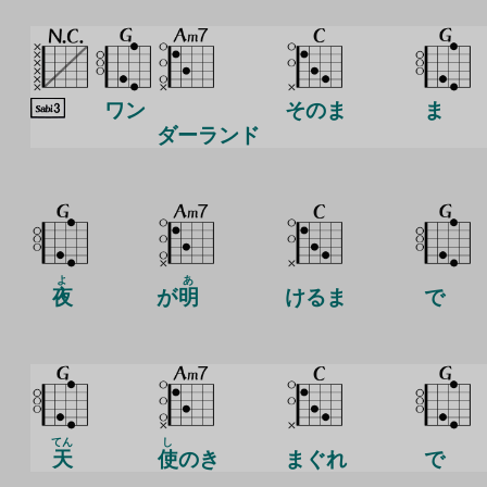
ワン
そのま
ま
ダーランド
よ
あ
夜
が
明
けるま
で
てん
し
天
使
のき
まぐれ
で