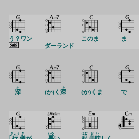
う？ワン
このま
ま
ダーランド
ふ
ふ
深
(か)く
深
(か)くま
で
ぎょう
ぎ
わる
ほど
おい
｢
行
儀
が
悪
い
程
美味
しく