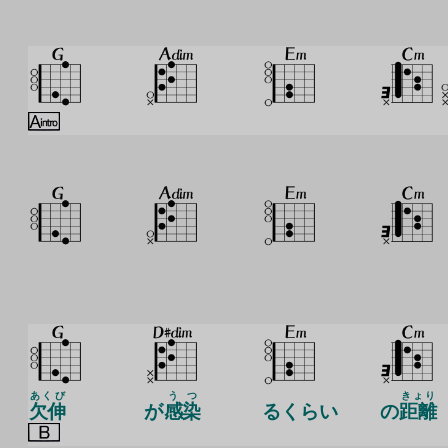
あくび
う
つ
きょり
欠伸
が
感
染
るくらい
の
距離