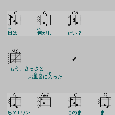
た
なに
日
は
何
がし
たい？
｢もう、さっさと
ふろ
はい
お
風呂
に
入
った
ら？｣ ワン
このま
ま