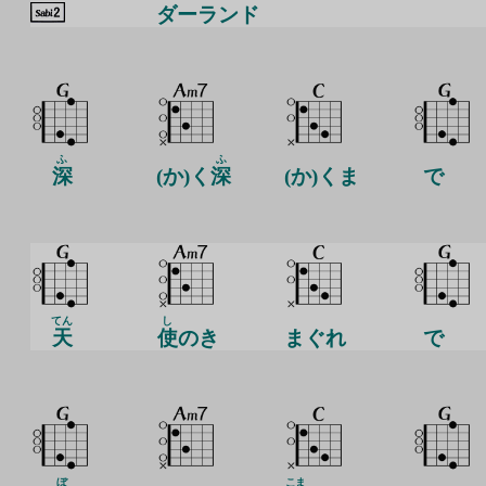
ダーランド
ふ
ふ
深
(か)く
深
(か)くま
で
てん
し
天
使
のき
まぐれ
で
ぼ
こま