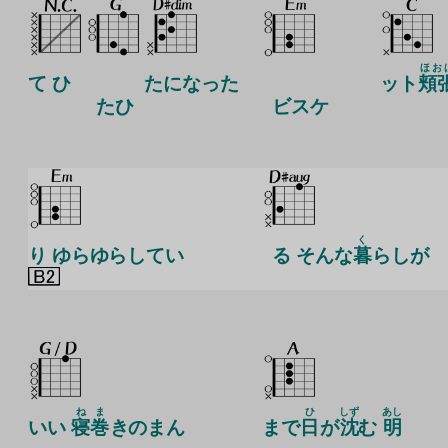
ほお
て ひ
たになった
ット
頬
たひ
ビスケ
く
り ゆらゆらしてい
る そんな
暮
らしが
ね
ま
ひ
しず
あし
いい
寝
巻
きのまん
まで
日
が
沈
む
明