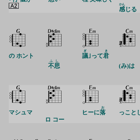
かん
感
じる
ぎ
き
の ホント
議
｣って
君
ふし
不思
(
み
)は
お
マシュマ
ヒーに
落
っこと
ロ コー