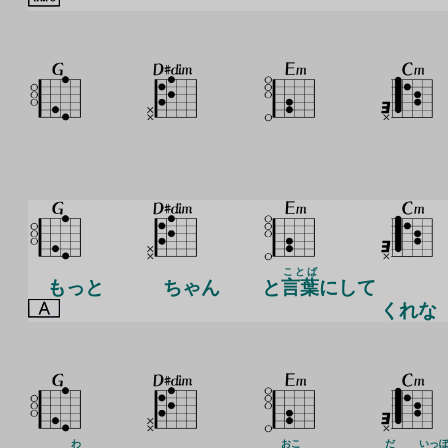
ことば
もっと
ちゃん
と
言葉
にして
くれな
わ
おこ
だ
いっ