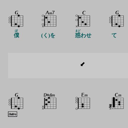
ぼ
まど
僕
(く)を
惑
わせ
て