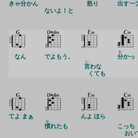
きゃ
分
かん
怒
り
出
す
一
ないよ！と
わ
なん
でよもう。
分
かっ
い
言
わな
くても
てよ まぁ
んよ ほら
な
慣
れたも
こ
っち
おい