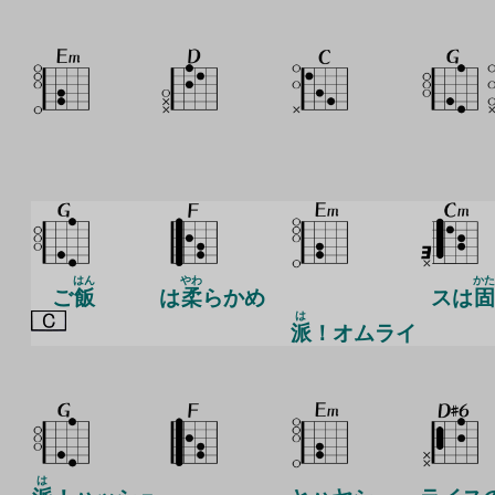
はん
やわ
かた
ご
飯
は
柔
らかめ
スは
固
は
派
！オムライ
は