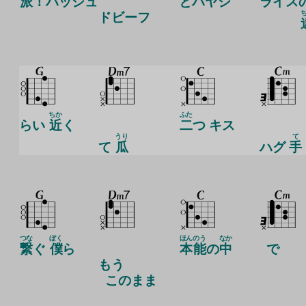
派
！ハッシュ
とハヤシ
ライス
ドビーフ
ちか
ふた
らい
近
く
二
つ キス
うり
て
て
瓜
ハグ
手
つな
ぼく
ほん
のう
なか
繋
ぐ
僕
ら
本
能
の
中
で
もう
このまま