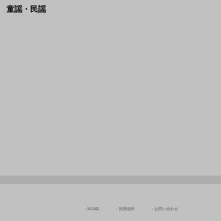
HOME
利用規約
お問い合わせ
JASRAC許諾番号:
NexTone許諾番号:
9036070002Y38026
ID000009113
Copyright © Chord Of The Rinne All rights Reserved.