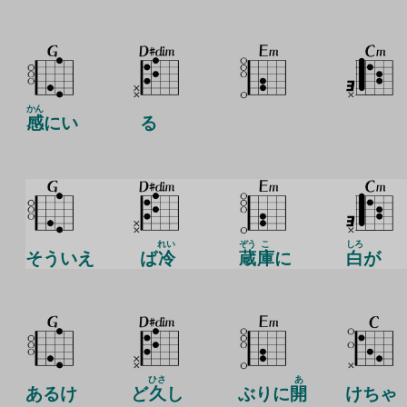
かん
感
にい
る
れい
ぞう
こ
しろ
そういえ
ば
冷
蔵
庫
に
白
が
ひさ
あ
あるけ
ど
久
し
ぶりに
開
けちゃ