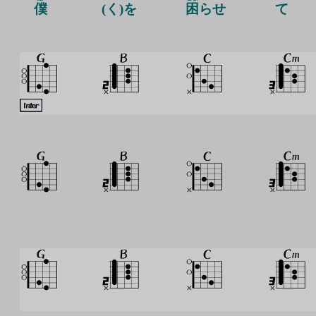
僕
(く)を
困
らせ
て