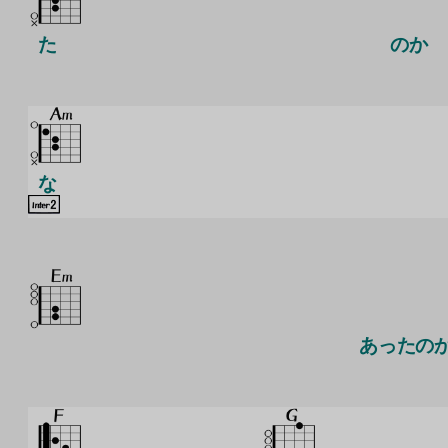
た
のか
な
あったの