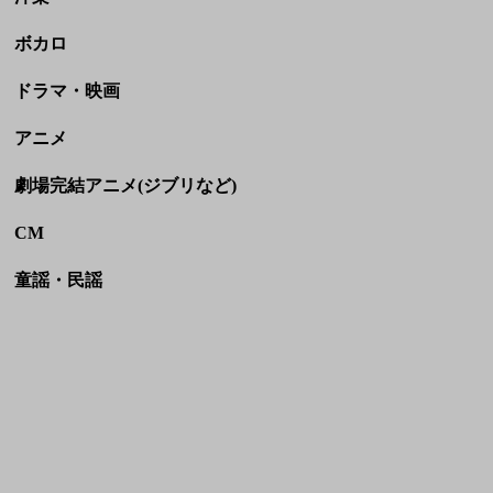
劇場完結アニメ(ジブリなど)
CM
童謡・民謡