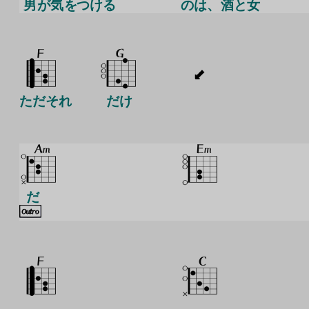
男
が
気
をつける
のは、
酒
と
女
ただそれ
だけ
だ