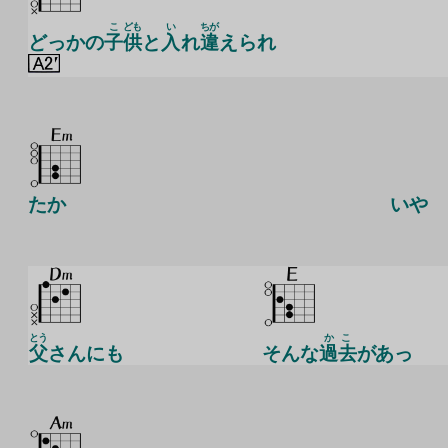
こ
ども
い
ちが
どっかの
子
供
と
入
れ
違
えられ
たか
いや
とう
かこ
父
さんにも
そんな
過去
があっ