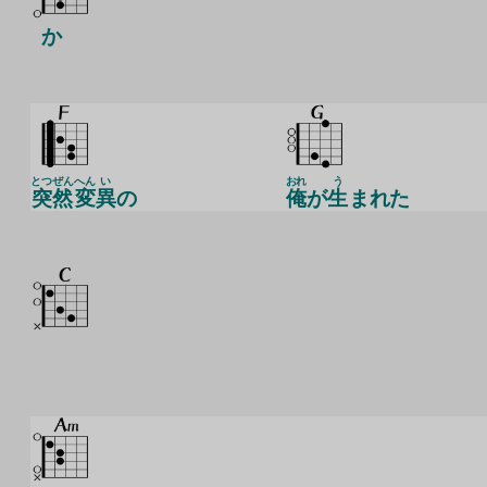
か
とつぜん
へん
い
おれ
う
突然
変
異
の
俺
が
生
まれた