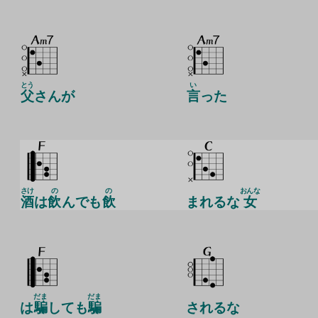
とう
い
父
さんが
言
った
さけ
の
の
おんな
酒
は
飲
んでも
飲
まれるな
女
だま
だま
は
騙
しても
騙
されるな