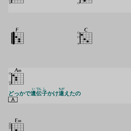
い
でん
し
ちが
どっかで
遺
伝
子
かけ
違
えたの