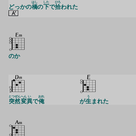
はし
した
ひろ
どっかの
橋
の
下
で
拾
われた
のか
とつぜん
へん
い
おれ
う
突然
変
異
で
俺
が
生
まれた