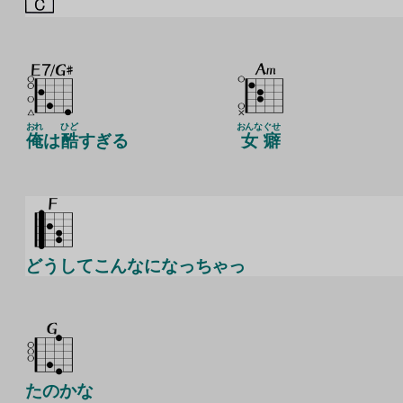
おれ
ひど
おんな
ぐせ
俺
は
酷
すぎる
女
癖
どうしてこんなになっちゃっ
たのかな