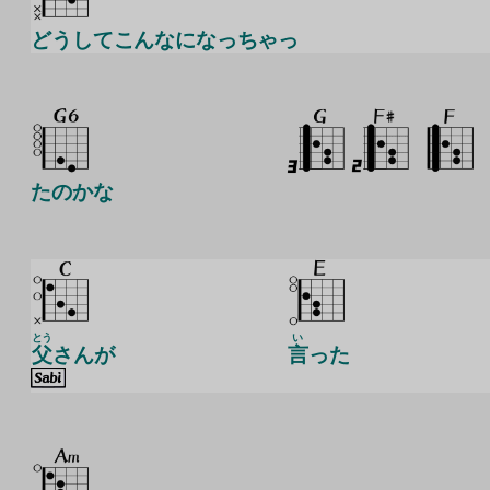
どうしてこんなになっちゃっ
たのかな
とう
い
父
さんが
言
った