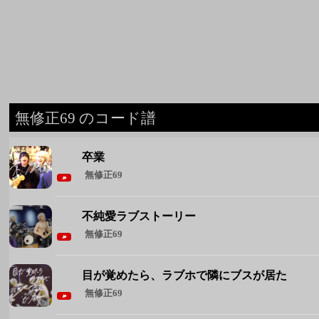
無修正69 のコード譜
卒業
無修正69
不純愛ラブストーリー
無修正69
目が覚めたら、ラブホで隣にブスが居た
無修正69
f**k you さげまん
無修正69
父の教え
無修正69