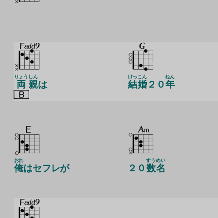
りょう
しん
けっ
こん
ねん
両
親
は
結
婚
２０
年
おれ
すう
めい
俺
はセフレが
２０
数
名