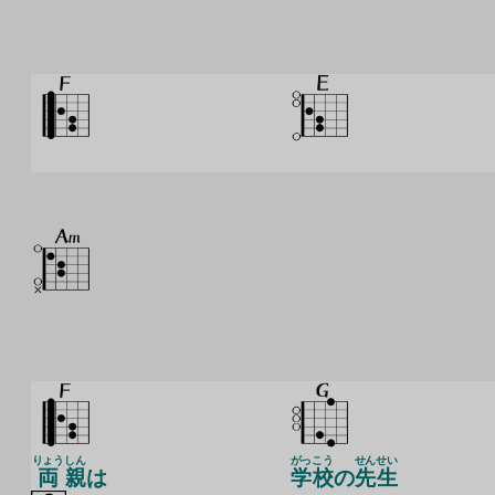
りょう
しん
がっ
こう
せん
せい
両
親
は
学
校
の
先
生