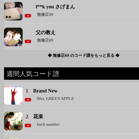
◆ 無修正69 のコード譜をもっと見る ◆
週間人気コード譜
1
Brand New
Mrs. GREEN APPLE
2
花束
back number
3
雪月花
ヤングスキニー
4
君が眩しいから僕は星が見えない
SIX LOUNGE