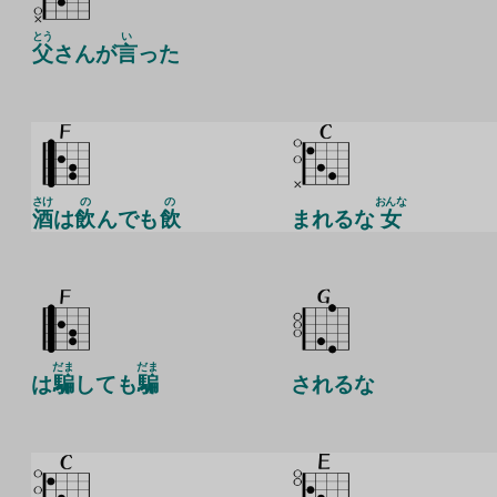
とう
い
父
さんが
言
った
さけ
の
の
おんな
酒
は
飲
んでも
飲
まれるな
女
だま
だま
は
騙
しても
騙
されるな