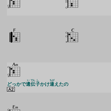
い
でん
し
ちが
どっかで
遺
伝
子
かけ
違
えたの