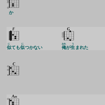
か
に
に
おれ
う
似
ても
似
つかない
俺
が
生
まれた