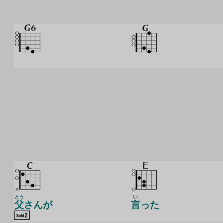
とう
い
父
さんが
言
った