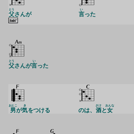
とう
い
父
さんが
言
った
とう
い
父
さんが
言
った
おとこ
き
さけ
おんな
男
が
気
をつける
のは、
酒
と
女