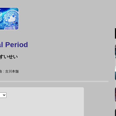
al Period
すいせい
 : 古川本舗