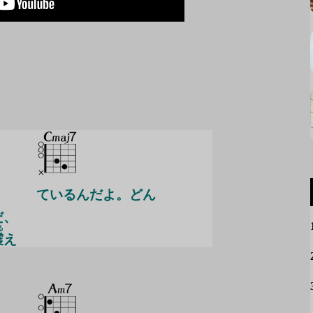
ているんだよ。どん
だ、
る
震
え