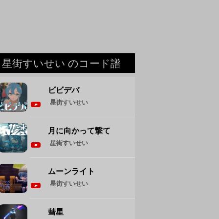
星街すいせい のコード譜
ビビデバ
星街すいせい
月に向かって撃て
星街すいせい
ムーンライト
星街すいせい
彗星