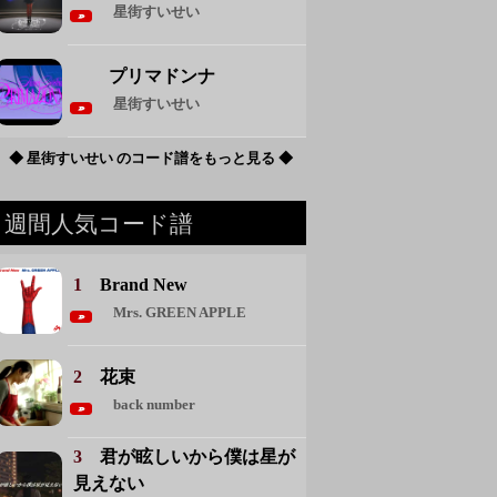
星街すいせい
プリマドンナ
星街すいせい
◆ 星街すいせい のコード譜をもっと見る ◆
週間人気コード譜
1
Brand New
Mrs. GREEN APPLE
2
花束
back number
3
君が眩しいから僕は星が
見えない