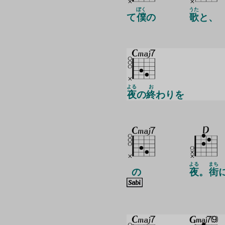
ぼく
うた
て
僕
の
歌
と、
よる
お
夜
の
終
わりを
よる
まち
の
夜
。
街