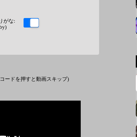
りがな:
by)
ードを押すと動画スキップ)