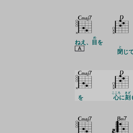
め
ねえ、
目
を
と
閉
じ
こころ
きざ
を
心
に
刻