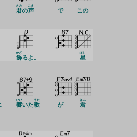
きみ
こえ
君
の
声
で
この
かざ
ほし
飾
るよ。
星
ひび
うた
きみ
に
響
いた
歌
が
君