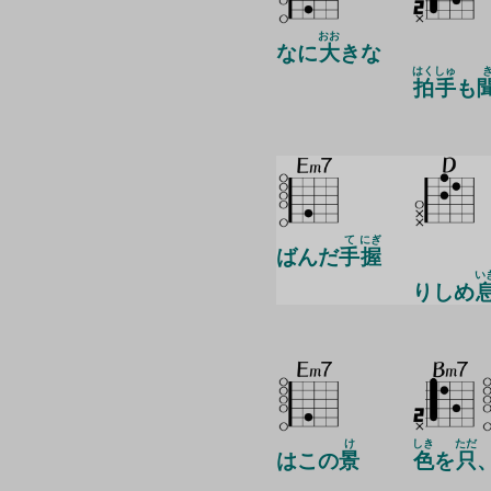
おお
なに
大
きな
はくしゅ
拍手
も
て
にぎ
ばんだ
手
握
い
りしめ
け
しき
ただ
はこの
景
色
を
只