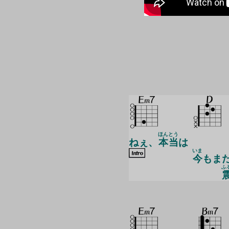
ほんとう
ねぇ、
本当
は
いま
今
もま
ふ