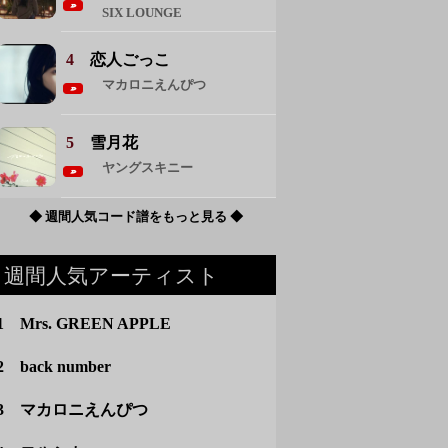
SIX LOUNGE
4
恋人ごっこ
マカロニえんぴつ
5
雪月花
ヤングスキニー
◆ 週間人気コード譜をもっと見る ◆
週間人気アーティスト
1 Mrs. GREEN APPLE
2 back number
3 マカロニえんぴつ