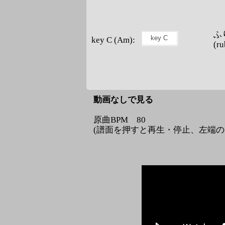
ふ
key C (Am):
(ru
動画なしで見る
原曲BPM 80
(譜面を押すと再生・停止、左端のコ