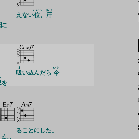
くらい
あせ
えない
位
。
汗
き
聞
こ
す
こ
いま
吸
い
込
んだら
今
き
息
を
、
ることにした。
しん