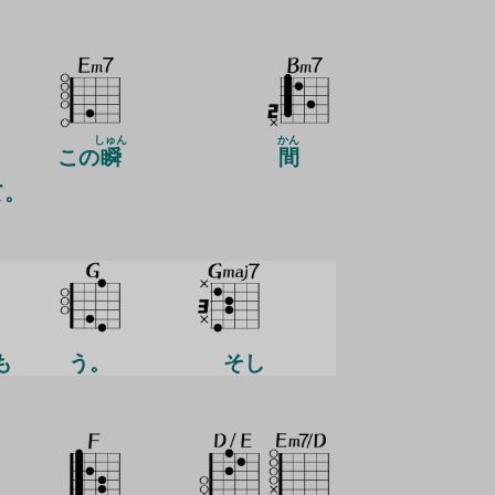
しゅん
かん
この
瞬
間
て。
も
う。
そし