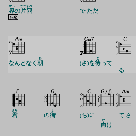
かい
かた
すみ
界
の
片
隅
で ただ
あ
ま
なんとなく
朝
(さ)を
待
って
る
きみ
ま
君
の
街
(ち)に
て さ
む
向
け