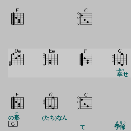
しあわ
幸
せ
か
の
形
(たち)なん
き
せつ
て
季
節