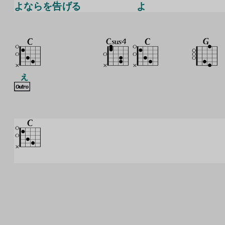
よならを
告
げる
よ
ぇ