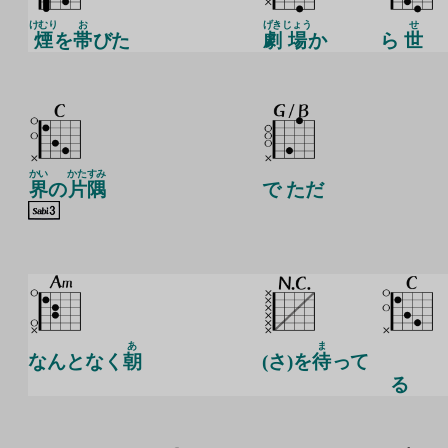
けむり
お
げき
じょう
せ
煙
を
帯
びた
劇
場
か
ら
世
かい
かた
すみ
界
の
片
隅
で ただ
あ
ま
なんとなく
朝
(さ)を
待
って
る