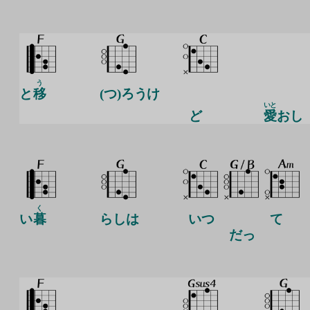
う
と
移
(つ)ろうけ
いと
ど
愛
おし
く
い
暮
らしは
いつ
て
だっ