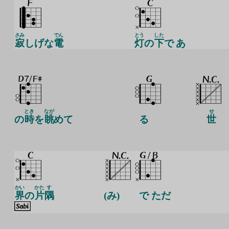
さみ
でん
とう
した
寂
しげな
電
灯
の
下
で あ
とき
なが
せ
の
時
を
眺
めて
る
世
かい
かた
す
界
の
片
隅
(み)
で ただ