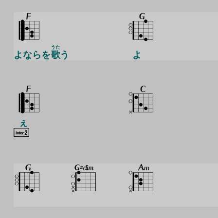
うた
よならを
歌
う
よ
ぇ