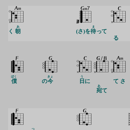
あ
ま
く
朝
(さ)を
待
って
る
ぼく
きょ
う
僕
の
今
日
に
て さ
あ
宛
て
つ