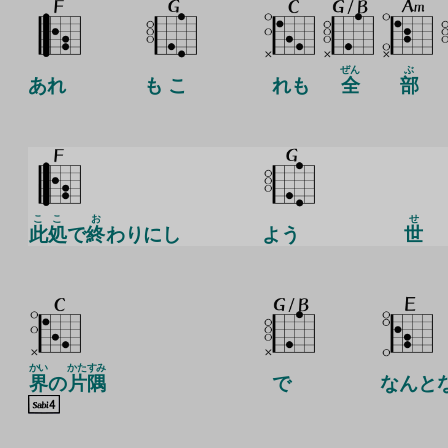
ぜん
ぶ
あれ
も こ
れも
全
部
こ
こ
お
せ
此
処
で
終
わりにし
よう
世
かい
かた
すみ
界
の
片
隅
で
なんと