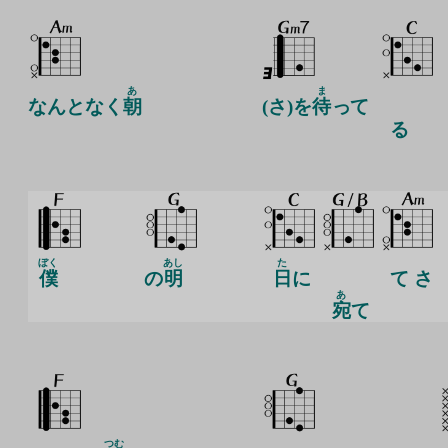
あ
ま
なんとなく
朝
(さ)を
待
って
る
ぼく
あし
た
僕
の
明
日
に
て さ
あ
宛
て
つむ