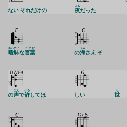
よる
ない それだけの
夜
だった
あい
まい
ことば
うみ
曖
昧
な
言葉
の
海
さえ そ
こえ
ゆる
せ
の
声
で
許
してほ
しい
世