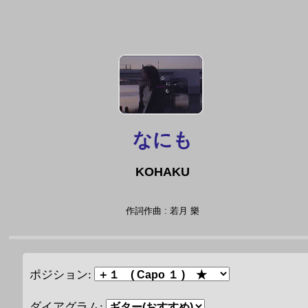
なにも
KOHAKU
作詞作曲 : 若月 樂
ポジション:
ダイアグラム: