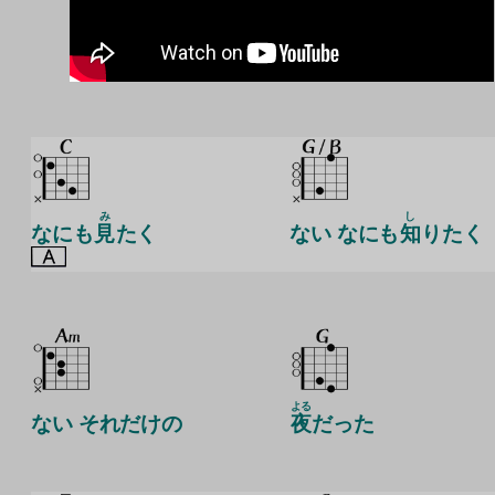
み
し
なにも
見
たく
ない なにも
知
りたく
よる
ない それだけの
夜
だった