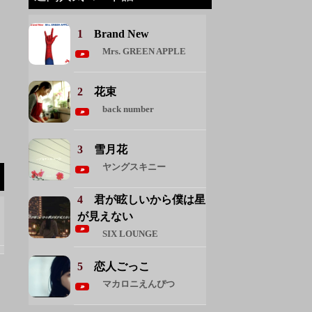
1
Brand New
Mrs. GREEN APPLE
2
花束
back number
3
雪月花
ヤングスキニー
4
君が眩しいから僕は星
が見えない
SIX LOUNGE
5
恋人ごっこ
マカロニえんぴつ