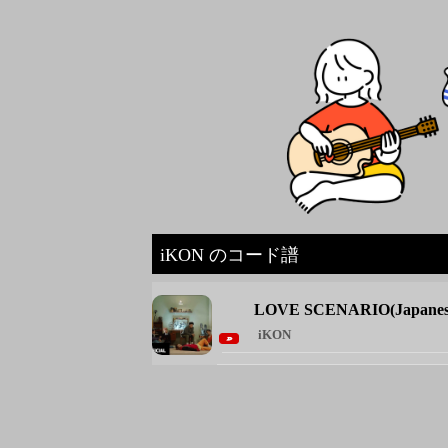
iKON のコード譜
LOVE SCENARIO(Japanese
iKON