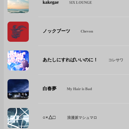
kakegae
SIX LOUNGE
ノックブーツ
Chevon
あたしにすればいいのに！
コレサワ
白春夢
My Hair is Bad
○×△□
浪漫派マシュマロ