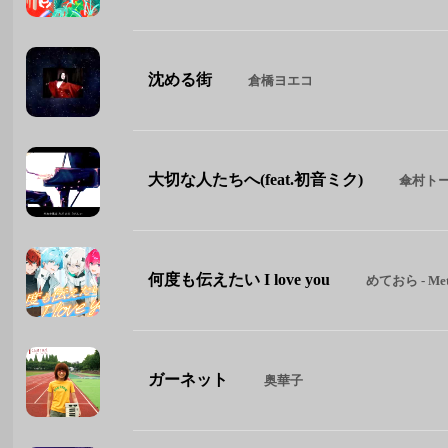
沈める街
倉橋ヨエコ
大切な人たちへ(feat.初音ミク)
傘村ト
何度も伝えたい I love you
めておら - Meteo
ガーネット
奥華子