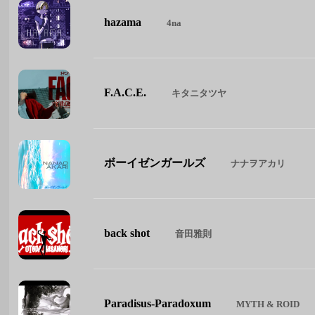
hazama
4na
F.A.C.E.
キタニタツヤ
ボーイゼンガールズ
ナナヲアカリ
back shot
音田雅則
Paradisus-Paradoxum
MYTH & ROID