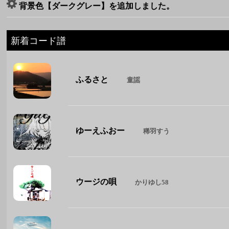
背景色【ダークグレー】を追加しました。
新着コード譜
ふるさと
童謡
ゆーえふおー
稀羽すう
ウージの唄
かりゆし58