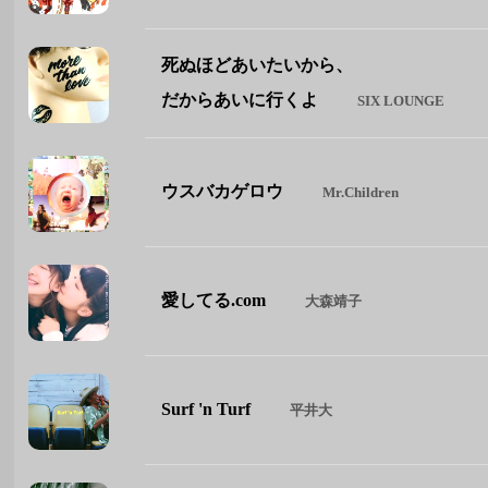
死ぬほどあいたいから、
だからあいに行くよ
SIX LOUNGE
ウスバカゲロウ
Mr.Children
愛してる.com
大森靖子
Surf 'n Turf
平井大