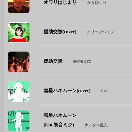
オワリはじまり
かりゆし58
援助交際(cover)
クリープハイプ
援助交際
銀杏BOYZ
彗星ハネムーン(cover)
Eve
彗星ハネムーン
(feat.初音ミク)
ナユタン星人