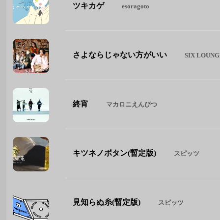
ツキカゲ
esoragoto
さよならじゃない方がいい
SIX LOUN
終宵
マカロニえんぴつ
キツネノボタン(暫定版)
スピッツ
見知らぬ糸(暫定版)
スピッツ