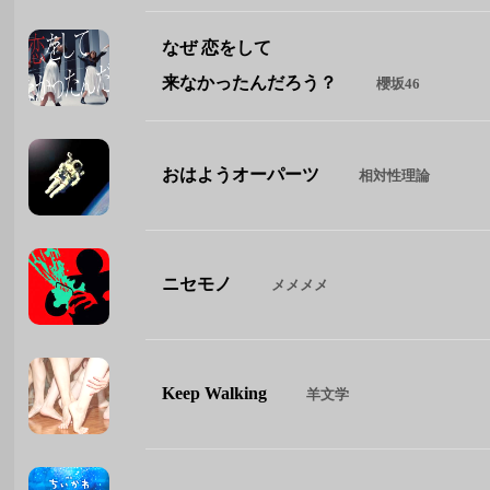
なぜ 恋をして
来なかったんだろう？
櫻坂46
おはようオーパーツ
相対性理論
ニセモノ
メメメメ
Keep Walking
羊文学