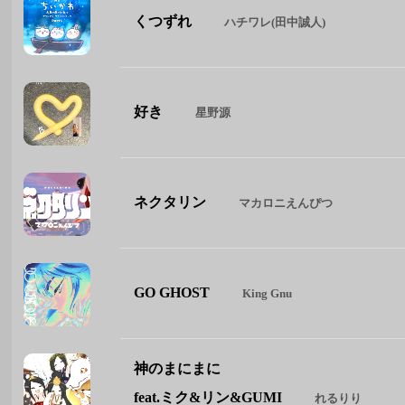
くつずれ
ハチワレ(田中誠人)
好き
星野源
ネクタリン
マカロニえんぴつ
GO GHOST
King Gnu
神のまにまに
feat.ミク&リン&GUMI
れるりり