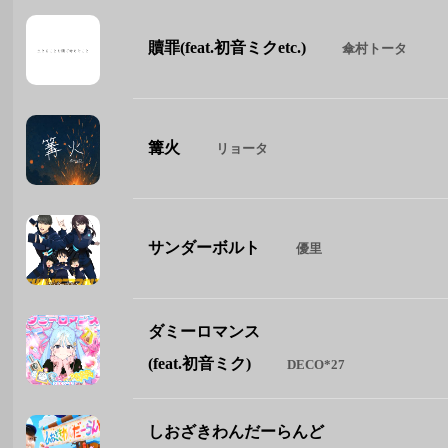
贖罪(feat.初音ミクetc.)
傘村トータ
篝火
リョータ
サンダーボルト
優里
ダミーロマンス
(feat.初音ミク)
DECO*27
しおざきわんだーらんど