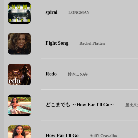
spiral
LONGMAN
Fight Song
Rachel Platten
Redo
鈴木このみ
どこまでも ～How Far I'll Go～
屋比久
How Far I'll Go
Auli'i Cravalho