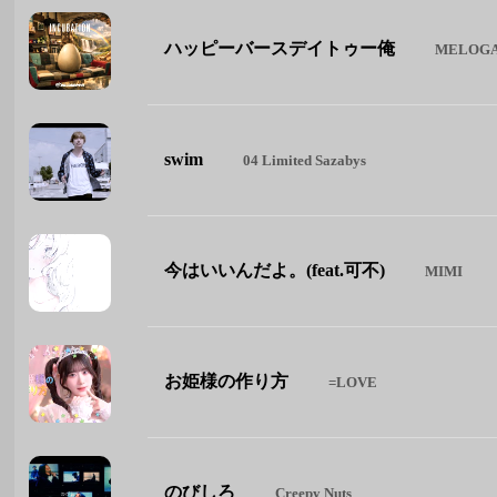
ハッピーバースデイトゥー俺
MELOGA
swim
04 Limited Sazabys
今はいいんだよ。(feat.可不)
MIMI
お姫様の作り方
=LOVE
のびしろ
Creepy Nuts