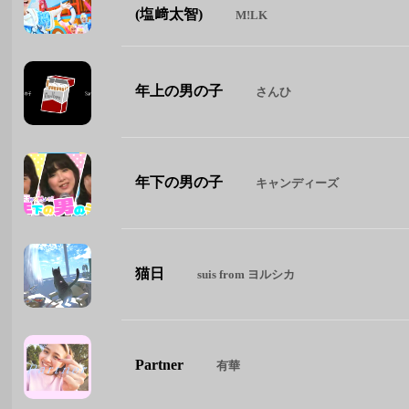
(塩﨑太智)
M!LK
年上の男の子
さんひ
年下の男の子
キャンディーズ
猫日
suis from ヨルシカ
Partner
有華