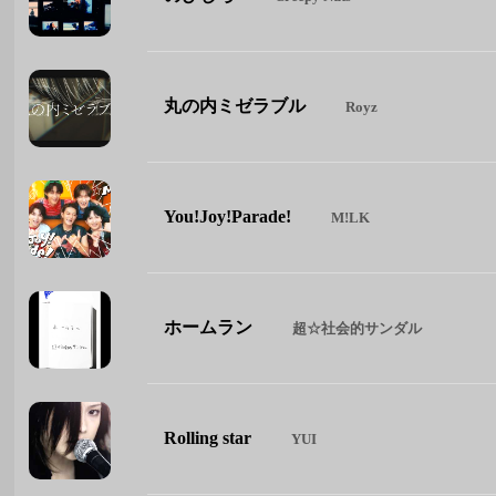
丸の内ミゼラブル
Royz
You!Joy!Parade!
M!LK
ホームラン
超☆社会的サンダル
Rolling star
YUI