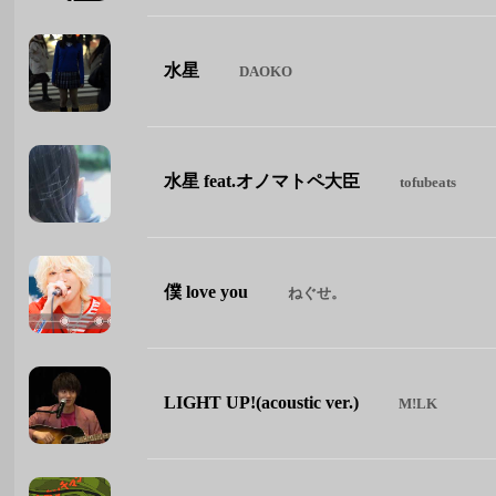
水星
DAOKO
水星 feat.オノマトペ大臣
tofubeats
僕 love you
ねぐせ。
LIGHT UP!(acoustic ver.)
M!LK