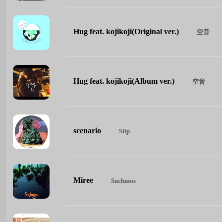
Hug feat. kojikoji(Original ver.)
空音
Hug feat. kojikoji(Album ver.)
空音
scenario
Siip
Miree
Suchmos