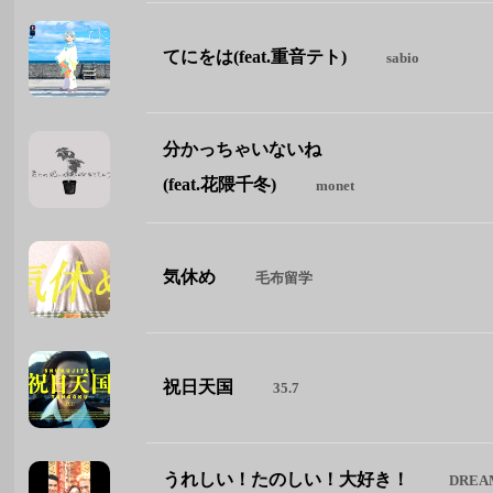
てにをは(feat.重音テト)
sabio
分かっちゃいないね
(feat.花隈千冬)
monet
気休め
毛布留学
祝日天国
35.7
うれしい！たのしい！大好き！
DREA