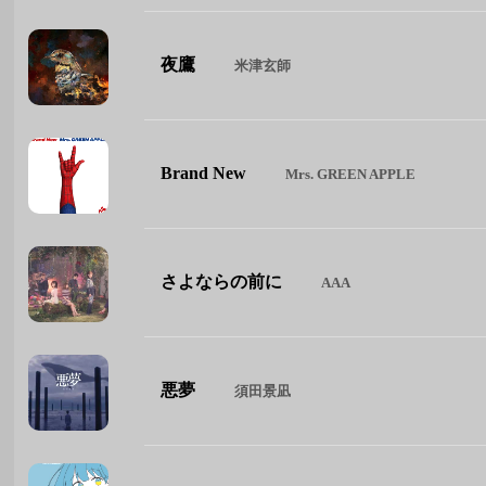
夜鷹
米津玄師
Brand New
Mrs. GREEN APPLE
さよならの前に
AAA
悪夢
須田景凪