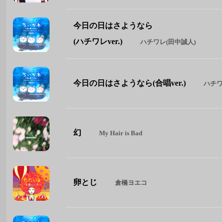
今日の日はさようなら
(ハチワレver.)
ハチワレ(田中誠人)
今日の日はさようなら(合唱ver.)
ハチワ
幻
My Hair is Bad
卵とじ
倉橋ヨエコ