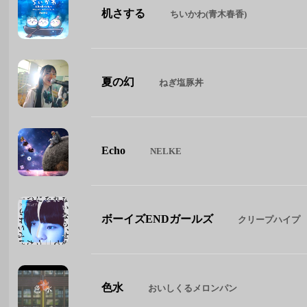
机さする
ちいかわ(青木春香)
夏の幻
ねぎ塩豚丼
Echo
NELKE
ボーイズENDガールズ
クリープハイプ
色水
おいしくるメロンパン